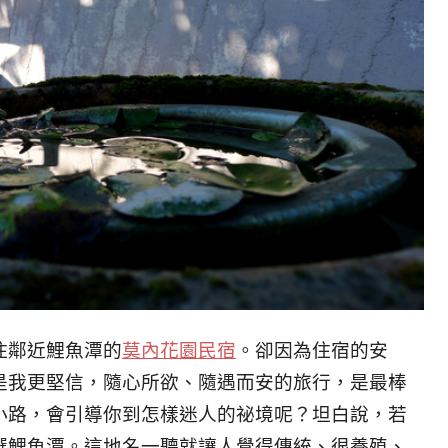
住鄰近鯉魚潭的
莫內花園民宿
。
卻因為住宿的安
是
我更堅信，隨心所欲、隨遇而安的旅行，是最棒
小路，會引導你到怎樣迷人的祕境呢？
坦白說，若
選鯉魚潭。
這地名一聽就讓人覺得傳統、很養殖、