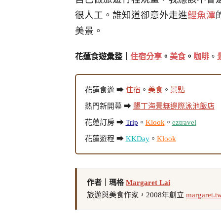
很人工。
誰知道
卻意外走進
鯉魚潭
美景。
花蓮食遊彙整｜
住宿分享
。
美食
。
咖啡
。
花蓮食遊 ➡
住宿
。
美食
。
景點
熱門新開幕 ➡
墾丁海景無邊際泳池飯店
花蓮訂房 ➡
Trip
。
Klook
。
eztravel
花蓮遊程 ➡
KKDay
。
Klook
作者｜瑪格
Margaret Lai
旅遊與美食作家，2008年創立
margaret.t