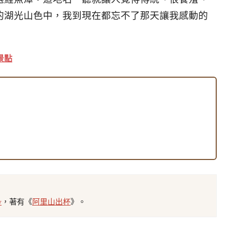
的湖光山色中，
我到現在都忘不了那天讓我感動的
景點
w
，著有《
阿里山出杯
》。