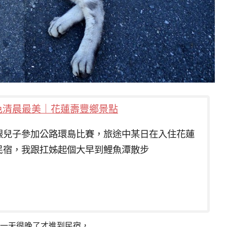
色清晨最美｜花蓮壽豐鄉景點
1年跟兒子參加公路環島比賽，旅途中某日在入住花蓮
民宿，我跟扛姊起個大早到鯉魚潭散步
一天很晚了才進到民宿，