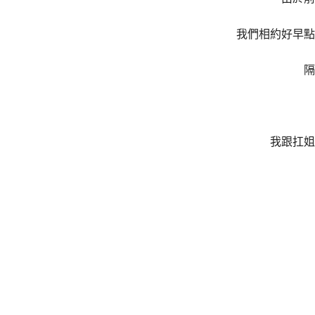
我們相約好早點
隔
我跟扛姐