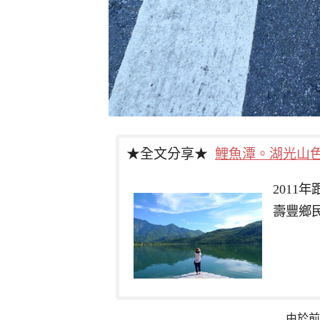
★全文分享★
鯉魚潭。湖光山
201
壽豐鄉
由於前