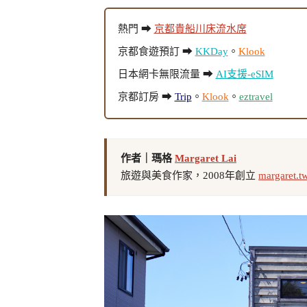
熱門 ➡
京都貴船川床流水席
京都食遊預訂 ➡
KKDay
。
Klook
日本網卡無限流量 ➡
AI支援-eSIM
京都訂房 ➡
Trip
。
Klook
。
eztravel
作者｜瑪格
Margaret Lai
旅遊與美食作家，2008年創立
margaret.t