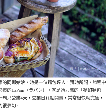
東的同鄉姑娘，她是一位麵包達人，拜她所賜，旅程中
市的LaPain（ラパン），就是她力薦的「夢幻麵包
周只營業4天，營業日11點開賣，常常很快就完售，
的很夢幻。