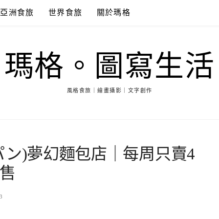
亞洲食旅
世界食旅
關於瑪格
瑪格。圖寫生活
風格食旅｜繪畫攝影｜文字創作
(ラパン)夢幻麵包店｜每周只賣4
完售
3