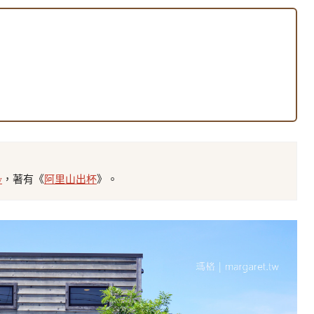
w
，著有《
阿里山出杯
》。