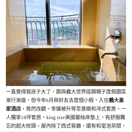
一直覺得我孩子大了，跟與義大世界這類親子度假園區
漸行漸遠，但今年6月與好友去度個小假，入住
義大皇
家酒店
，竟然改觀。幸運被升等至景緻和洋式套房，一
人獨享18坪套房，king size美國蕾絲床墊上，有舒服難
忘的超大枕頭，屋內除了西式客廳，還有和室泡茶間，