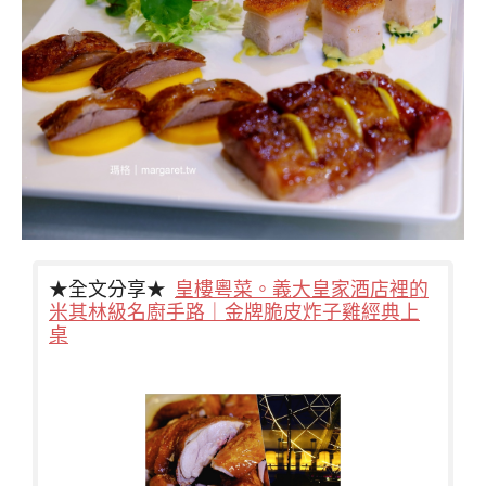
★全文分享★
皇樓粵菜。義大皇家酒店裡的
米其林級名廚手路｜金牌脆皮炸子雞經典上
桌