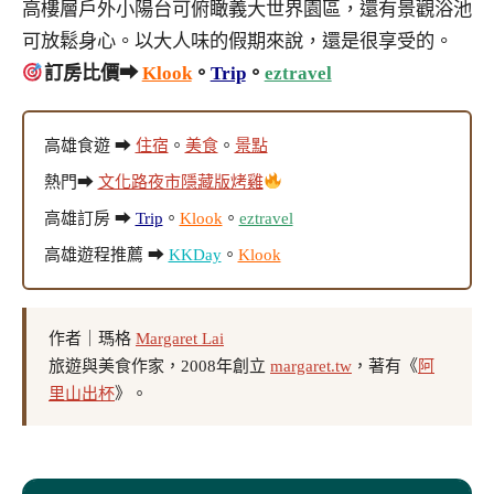
高樓層戶外小陽台可俯瞰義大世界園區，還有景觀浴池
可放鬆身心。以大人味的假期來說，還是很享受的。
訂房比價➡
Klook
。
Trip
。
eztravel
高雄食遊 ➡
住宿
。
美食
。
景點
熱門➡
文化路夜市隱藏版烤雞
高雄訂房 ➡
Trip
。
Klook
。
eztravel
高雄遊程推薦 ➡
KKDay
。
Klook
作者｜瑪格
Margaret Lai
旅遊與美食作家，2008年創立
margaret.tw
，著有《
阿
里山出杯
》。