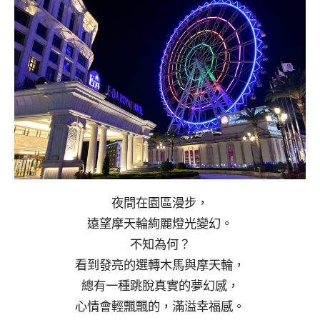
夜間在園區漫步，
遠望摩天輪絢麗燈光變幻。
不知為何？
看到發亮的選轉木馬與摩天輪，
總有一種跳脫真實的夢幻感，
心情會輕飄飄的，滿溢幸福感。