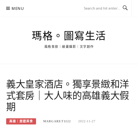
Skip
MENU
to
content
瑪格。圖寫生活
風格食旅｜繪畫攝影｜文字創作
義大皇家酒店。獨享景緻和洋
式套房｜大人味的高雄義大假
期
高雄｜旅遊美食
MARGARET1122
2022-11-27