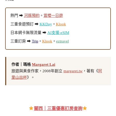
熱門 ➡
河豚預約
。
賞櫻一日遊
三重食遊預訂 ➡
KKDay
。
Klook
日本網卡無限流量 ➡
AI支援-eSIM
三重訂房 ➡
Trip
。
Klook
。
eztravel
作者｜瑪格
Margaret Lai
旅遊與美食作家，2008年創立
margaret.tw
，著有《
阿
里山出杯
》。
關西｜三重優惠訂房查詢