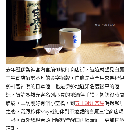
去年逛伊勢神宮內宮前御祓町商店街，遠遠就望見白鷹
三宅商店氣勢不凡的金字招牌，白鷹是專門用來祭祀伊
勢神宮神明的日本酒，也是伊勢地區知名度很高的酒
造，被許多觀光客名列必買的地酒伴手禮，初訪沒時間
體驗，二訪剛好有個小空檔，到
五十鈴川茶屋
喝過咖啡
之後，我跟旅伴May就結伴到不遠處的白鷹三宅商店喝
一杯。意外發現舌頭上嚐點鹽醒口再喝清酒，更加甘萃
清甜。