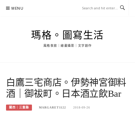
Skip
MENU
to
content
瑪格。圖寫生活
風格食旅｜繪畫攝影｜文字創作
白鷹三宅商店。伊勢神宮御料
酒｜御祓町。日本酒立飲Bar
關西｜三重縣
MARGARET1122
2018-09-26