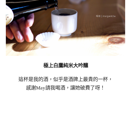
極上白鷹純米大吟釀
這杯是我的酒，似乎是酒牌上最貴的一杯，
感謝May請我喝酒，讓她破費了呀！