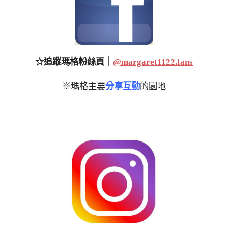
☆追蹤瑪格粉絲頁｜
@margaret1122.fans
※瑪格主要
分享互動
的園地