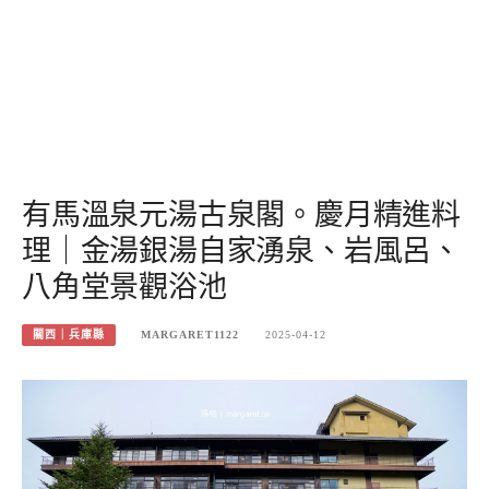
有馬溫泉元湯古泉閣。慶月精進料
理｜金湯銀湯自家湧泉、岩風呂、
八角堂景觀浴池
關西｜兵庫縣
MARGARET1122
2025-04-12