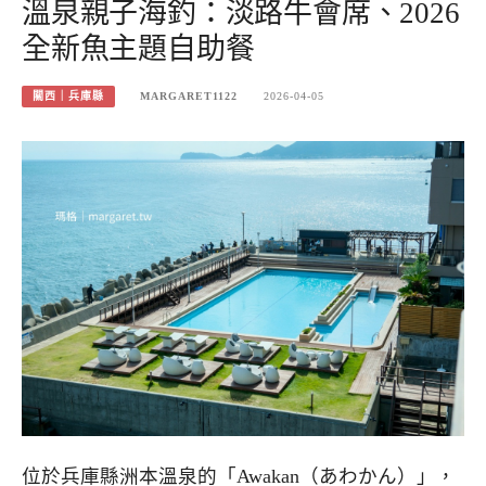
溫泉親子海釣：淡路牛會席、2026
全新魚主題自助餐
關西｜兵庫縣
MARGARET1122
2026-04-05
位於兵庫縣洲本溫泉的「Awakan（あわかん）」，