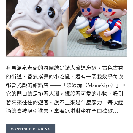
有馬溫泉老街的氛圍總是讓人流連忘返。古色古香
的街道、香氣撲鼻的小吃攤，還有一間我幾乎每次
都會光顧的甜點店 ——「まめ清（Mamekiyo）」。
它的門口總是排著人潮，擺設著可愛的小物，吸引
著來來往往的遊客。說不上來是什麼魔力，每次經
過總會被吸引進去，拿著冰淇淋坐在門口歇歇…
CONTINUE READING