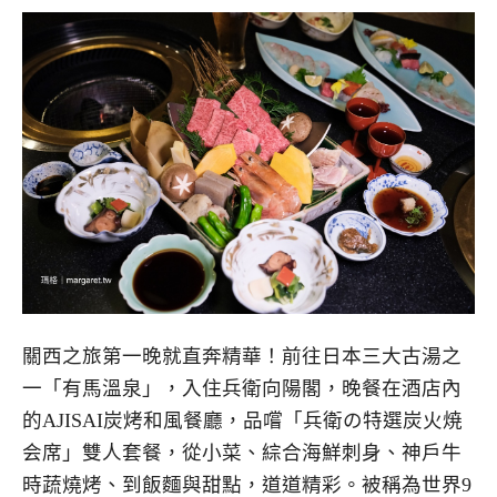
關西之旅第一晚就直奔精華！前往日本三大古湯之
一「有馬溫泉」，入住兵衛向陽閣，晚餐在酒店內
的AJISAI炭烤和風餐廳，品嚐「兵衛の特選炭火焼
会席」雙人套餐，從小菜、綜合海鮮刺身、神戶牛
時蔬燒烤、到飯麵與甜點，道道精彩。被稱為世界9