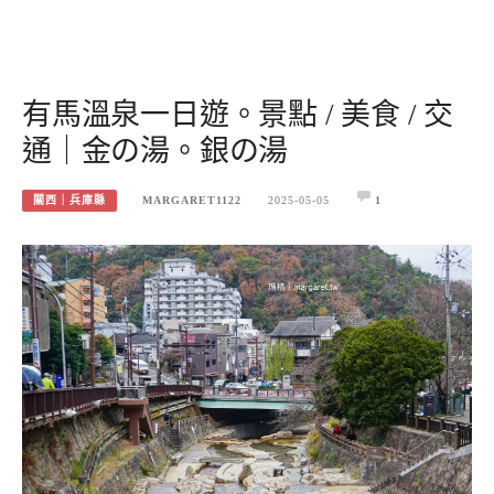
有馬溫泉一日遊。景點 / 美食 / 交
通｜金の湯。銀の湯
關西｜兵庫縣
MARGARET1122
2025-05-05
1