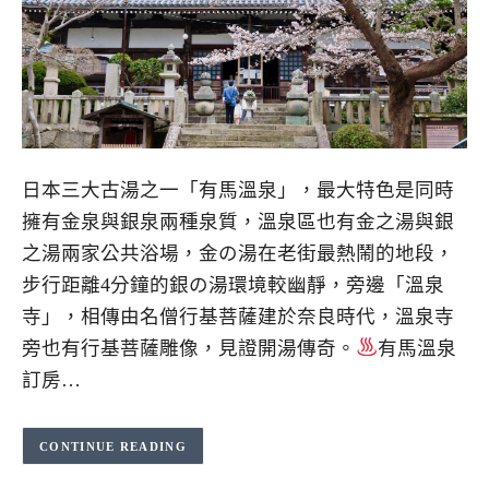
日本三大古湯之一「有馬溫泉」，最大特色是同時
擁有金泉與銀泉兩種泉質，溫泉區也有金之湯與銀
之湯兩家公共浴場，金の湯在老街最熱鬧的地段，
步行距離4分鐘的銀の湯環境較幽靜，旁邊「溫泉
寺」，相傳由名僧行基菩薩建於奈良時代，溫泉寺
旁也有行基菩薩雕像，見證開湯傳奇。
有馬溫泉
訂房…
CONTINUE READING