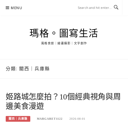
Skip
MENU
to
content
瑪格。圖寫生活
風格食旅｜繪畫攝影｜文字創作
分類:
關西｜兵庫縣
姬路城怎麼拍？10個經典視角與周
邊美食漫遊
關西｜兵庫縣
MARGARET1122
2026-08-01