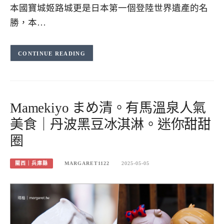
本國寶城姬路城更是日本第一個登陸世界遺產的名
勝，本…
CONTINUE READING
Mamekiyo まめ清。有馬溫泉人氣
美食｜丹波黑豆冰淇淋。迷你甜甜
圈
關西｜兵庫縣
MARGARET1122
2025-05-05