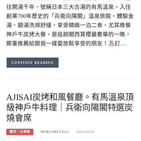
往開湯千年、號稱日本三大古湯的有馬溫泉，入住
創業700年歷史的「兵衛向陽閣」溫泉旅館，體驗金
湯、銀湯洗滌舒緩，享受精緻一泊二食，尤其晚餐
神戶牛炭烤大餐，是這趟關西賞櫻最奢華的一晚，
鄭重推薦給跟我一樣愛放鬆享受的朋友！
訂…
CONTINUE READING
AJISAI炭烤和風餐廳。有馬溫泉頂
級神戶牛料理｜兵衛向陽閣特選炭
燒會席
關西｜兵庫縣
MARGARET1122
2025-04-14