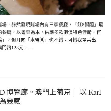
賭場，赫然發現賭場內有三家餐廳，「紅8粥麵」最
業的餐廳，以粵菜為本，供應多款港澳特色佳餚，官
鴨」，但耳聞「水蟹粥」也不錯。可惜我單兵出
門幣128元，…
ELD 博覽廊。澳門上葡京｜ 以 Karl
書房為靈感