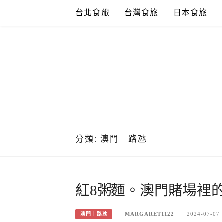
Skip
台北食旅
台灣食旅
日本食旅
to
content
分類:
澳門｜路氹
紅8粥麵。澳門賭場裡
MARGARET1122
2024-07-07
澳門｜路氹