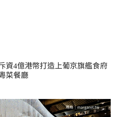
rden。斥資4億港幣打造上葡京旗艦食府
選粵菜餐廳