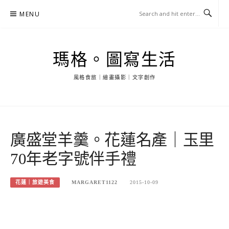
Skip
MENU
to
content
瑪格。圖寫生活
風格食旅｜繪畫攝影｜文字創作
廣盛堂羊羹。花蓮名產｜玉里
70年老字號伴手禮
花蓮｜旅遊美食
MARGARET1122
2015-10-09