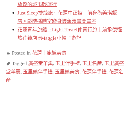
放鬆的城市輕旅行
Just Sleep捷絲旅。花蓮中正館｜前身為美琪飯
店。戲院播映室變身懷舊漫畫圖書室
花蓮青年旅館。Light Hostel仲青行旅｜前承億輕
旅花蓮店 #Maggie小帽子遊記
Posted in
花蓮｜旅遊美食
Tagged
廣盛堂羊羹
,
玉里伴手禮
,
玉里名產
,
玉里廣盛
堂羊羹
,
玉里鎮伴手禮
,
玉里鎮美食
,
花蓮伴手禮
,
花蓮名
產