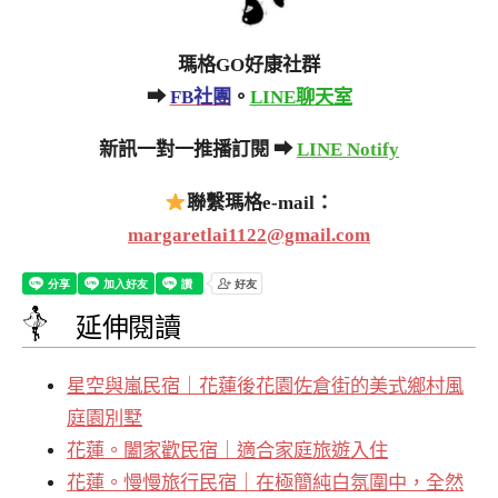
瑪格GO好康社群
➡
FB社團
。
LINE聊天室
新訊一對一推播訂閱 ➡
LINE Notify
聯繫瑪格e-mail：
margaretlai1122@gmail.com
延伸閱讀
星空與嵐民宿｜花蓮後花園佐倉街的美式鄉村風
庭園別墅
花蓮。闔家歡民宿｜適合家庭旅遊入住
花蓮。慢慢旅行民宿｜在極簡純白氛圍中，全然