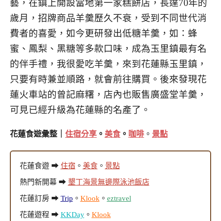
藝，在鎮上開設當地第一家糕餅店，長達70年的
歲月，招牌商品羊羹歷久不衰，受到不同世代消
費者的喜愛，如今更研發出低糖羊羹，如：蜂
蜜、鳳梨、黑糖等多款口味，成為玉里鎮最有名
的伴手禮，
我很愛吃羊羹，來到花蓮縣玉里鎮，
只要有時兼並順路，就會前往購買。後來
發現花
蓮火車站的曾記麻糬，店內也販售廣盛堂羊羹，
可見已經升級為花蓮縣的名產了。
花蓮食遊彙整｜
住宿分享
。
美食
。
咖啡
。
景點
花蓮食遊 ➡
住宿
。
美食
。
景點
熱門新開幕 ➡
墾丁海景無邊際泳池飯店
花蓮訂房 ➡
Trip
。
Klook
。
eztravel
花蓮遊程 ➡
KKDay
。
Klook