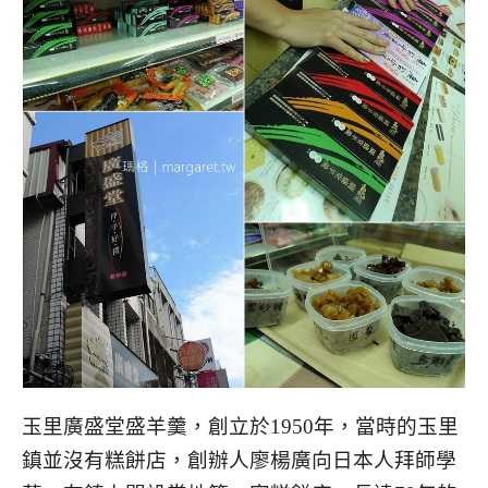
玉里廣盛堂盛羊羹，創立於1950年，當時的玉里
鎮並沒有糕餅店，創辦人廖楊廣向日本人拜師學