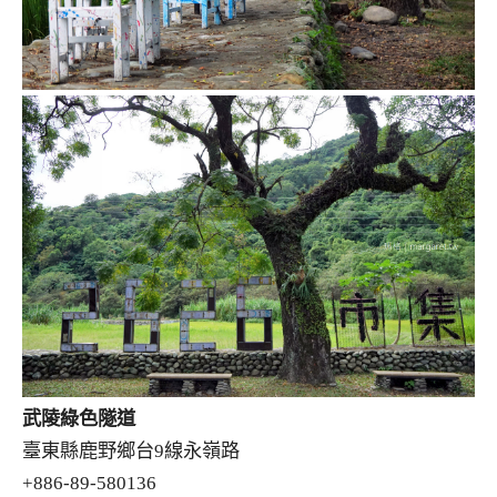
武陵綠色隧道
臺東縣鹿野鄉台9線永嶺路
+886-89-580136