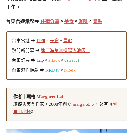
下午。
台東食遊彙整➡
住宿分享
。
美食
。
咖啡
。
景點
台東食遊 ➡
住宿
。
美食
。
景點
熱門新開幕 ➡
墾丁海景無邊際泳池飯店
台東訂房 ➡
Trip
。
Klook
。
eztravel
台東遊程推薦 ➡
KKDay
。
Klook
作者｜瑪格
Margaret Lai
旅遊與美食作家，2008年創立
margaret.tw
，著有《
阿
里山出杯
》。