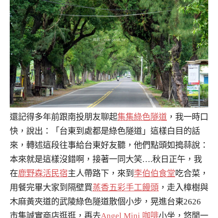
還記得多年前跟南投朋友聊起
集集綠色隧道
，我一時口
快，說出：「台東到處都是綠色隧道」這樣白目的話
來，轉述這段往事給台東好友聽，他們點頭如搗蒜說：
本來就是這樣沒錯啊，接著一同大笑….秋日正午，我
在
鹿野森活民宿
主人帶路下，來到
李伯伯食堂
吃合菜，
用餐完畢大家到隔壁買
蒸香五彩手工饅頭
，走入樟樹與
木麻黃夾道的武陵綠色隧道散個小步，晃進台東2626
市集誠實商店逛逛，再去
Angel Mini 咖啡
小坐，悠閒一