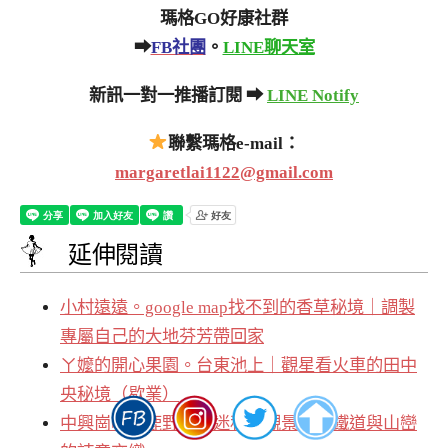
瑪格GO好康社群
➡
FB社團
。
LINE聊天室
新訊一對一推播訂閱 ➡
LINE Notify
聯繫瑪格e-mail：
margaretlai1122@gmail.com
延伸閱讀
小村遠遠。google map找不到的香草秘境｜調製
專屬自己的大地芬芳帶回家
ㄚ嬤的開心果園。台東池上｜觀星看火車的田中
央秘境（歇業）
中興崗哨。鹿野鐵道迷私房觀景台｜鐵道與山巒