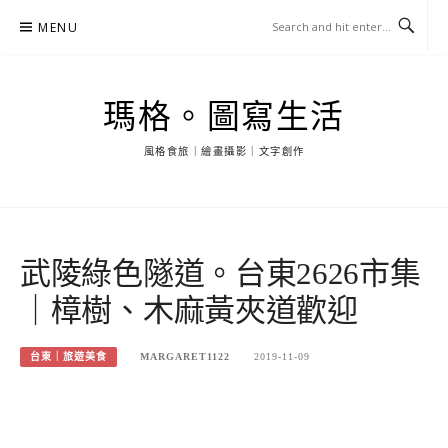
Skip
MENU
to
content
瑪格。圖寫生活
風格食旅｜繪畫攝影｜文字創作
武陵綠色隧道。台東2626市集
｜樟樹、木麻黃夾道歡迎
台東｜旅遊美食
MARGARET1122
2019-11-09