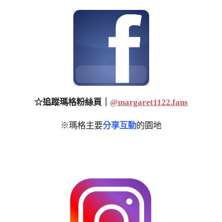
☆追蹤瑪格粉絲頁｜
@margaret1122.fans
※瑪格主要
分享互動
的園地