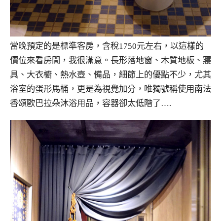
當晚預定的是標準客房，含稅1750元左右，以這樣的
價位來看房間，我很滿意。長形落地窗、木質地板、寢
具、大衣櫥、熱水壺、備品，細節上的優點不少，尤其
浴室的蛋形馬桶，更是為視覺加分，唯獨號稱使用南法
香頌歐巴拉朵沐浴用品，容器卻太低階了….