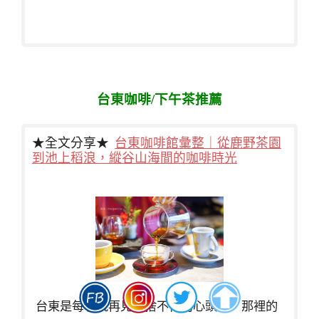
台東咖啡/下午茶推薦
★全文分享★
台東咖啡館彙整｜從鹿野茶園
到池上稻浪，縱谷山海間的咖啡時光
台東是每次說再見都捨不得的心頭好，那裡的