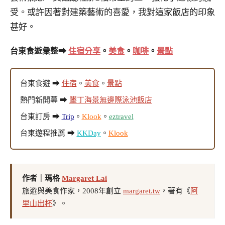
受。或許因著對建築藝術的喜愛，我對這家飯店的印象
甚好。
台東食遊彙整➡
住宿分享
。
美食
。
咖啡
。
景點
台東食遊 ➡
住宿
。
美食
。
景點
熱門新開幕 ➡
墾丁海景無邊際泳池飯店
台東訂房 ➡
Trip
。
Klook
。
eztravel
台東遊程推薦 ➡
KKDay
。
Klook
作者｜瑪格
Margaret Lai
旅遊與美食作家，2008年創立
margaret.tw
，著有《
阿
里山出杯
》。