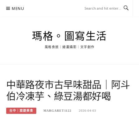
Skip
MENU
to
content
瑪格。圖寫生活
風格食旅｜繪畫攝影｜文字創作
中華路夜市古早味甜品｜阿斗
伯冷凍芋、綠豆湯都好喝
台中｜旅遊美食
MARGARET1122
2026-04-03