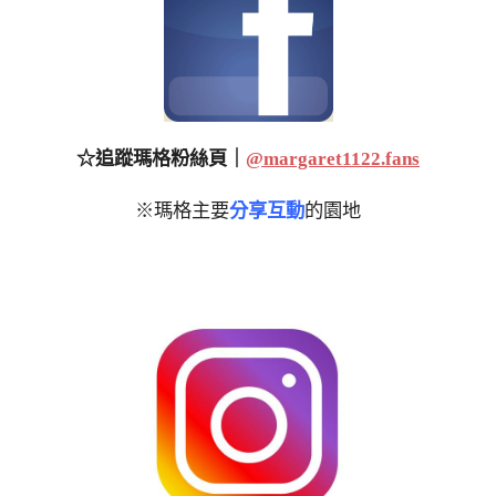
☆追蹤瑪格粉絲頁｜
@margaret1122.fans
※瑪格主要
分享互動
的園地