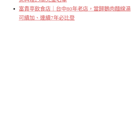
富貴亭飲食店｜台中80年老店，當歸鵝肉麵線湯
可續加、連續7年必比登