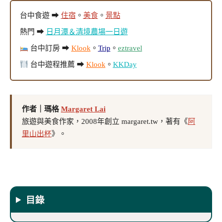
台中食遊 ➡
住宿
。
美食
。
景點
熱門 ➡
日月潭＆清境農場一日遊
台中訂房 ➡
Klook
。
Trip
。
eztravel
台中遊程推薦 ➡
Klook
。
KKDay
作者｜瑪格
Margaret Lai
旅遊與美食作家，2008年創立 margaret.tw，著有《
阿
里山出杯
》。
目錄