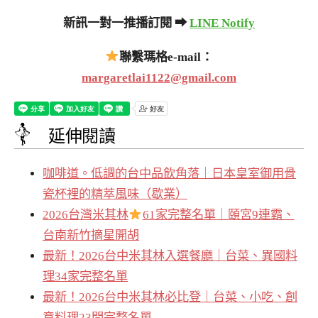
新訊一對一推播訂閱 ➡
LINE Notify
聯繫瑪格e-mail：
margaretlai1122@gmail.com
延伸閱讀
咖啡道。低調的台中品飲角落｜日本皇室御用骨
瓷杯裡的精萃風味（歇業）
2026台灣米其林
61家完整名單｜頤宮9連霸、
台南新竹摘星開胡
最新！2026台中米其林入選餐廳｜台菜、異國料
理34家完整名單
最新！2026台中米其林必比登｜台菜、小吃、創
意料理23間完整名單