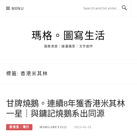
Skip
MENU
to
content
瑪格。圖寫生活
風格食旅｜繪畫攝影｜文字創作
標籤:
香港米其林
甘牌燒鵝。連續8年獲香港米其林
一星｜與鏞記燒鵝系出同源
香港島｜灣仔
MARGARET1122
2023-05-10