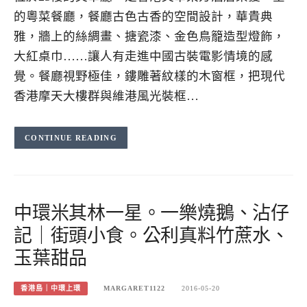
的粵菜餐廳，餐廳古色古香的空間設計，華貴典
雅，牆上的絲綢畫、搪瓷漆、金色鳥籠造型燈飾，
大紅桌巾……讓人有走進中國古裝電影情境的感
覺。餐廳視野極佳，鏤雕著紋樣的木窗框，把現代
香港摩天大樓群與維港風光裝框…
CONTINUE READING
中環米其林一星。一樂燒鵝、沾仔
記｜街頭小食。公利真料竹蔗水、
玉葉甜品
香港島｜中環上環
MARGARET1122
2016-05-20