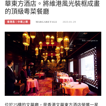
華東方酒店。將維港風光裝框成畫
的頂級粵菜餐廳
香港島｜中環上環
MARGARET1122
2023-01-29
位於25樓的文華廳，是香港文華東方酒店榮獲一星