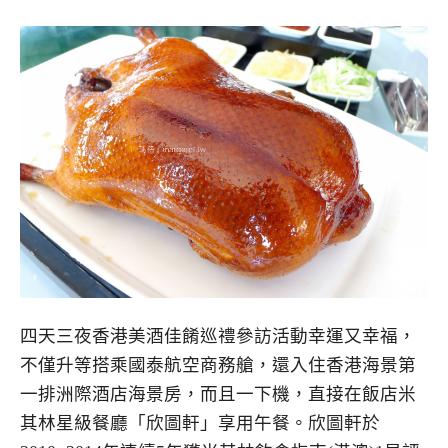
四天三夜香港美酒佳餚巡禮參訪活動幸運又幸福，
不僅升等搭乘國泰航空商務艙，還入住香港海景第
一排洲際酒店海景房，而且一下機，直接在飯店米
其林星級餐廳「欣圖軒」享用午餐。欣圖軒於