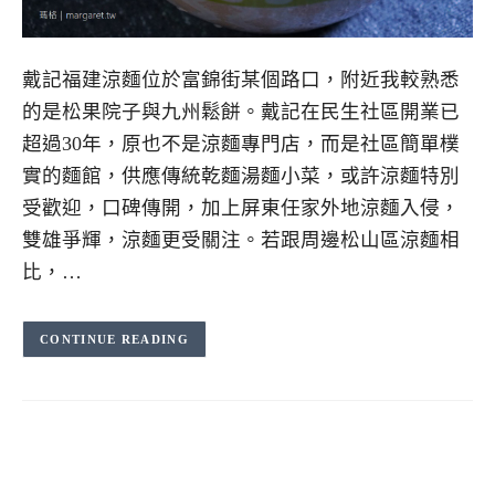
戴記福建涼麵位於富錦街某個路口，附近我較熟悉
的是松果院子與九州鬆餅。戴記在民生社區開業已
超過30年，原也不是涼麵專門店，而是社區簡單樸
實的麵館，供應傳統乾麵湯麵小菜，或許涼麵特別
受歡迎，口碑傳開，加上屏東任家外地涼麵入侵，
雙雄爭輝，涼麵更受關注。若跟周邊松山區涼麵相
比，…
CONTINUE READING