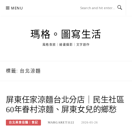
Skip
MENU
to
content
瑪格。圖寫生活
風格食旅｜繪畫攝影｜文字創作
標籤:
台北涼麵
屏東任家涼麵台北分店｜民生社區
60年眷村涼麵、屏東女兒的鄉愁
台北美食佳釀｜食記
MARGARET1122
2026-05-26