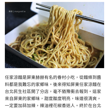
任家涼麵是屏東赫赫有名的眷村小吃，從麵條到醬
料都是我難忘的家鄉味。後來得知屏東任家涼麵在
台北民生社區開了分店，毫不猶豫衝去報到。這家
來自屏東的家鄉味，甜度酸度明亮，味道很清爽，
一定要加蒜加辣，辣油裡花椒香迷人。終於在台北