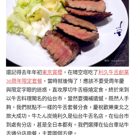
還記得去年年初
東京賞櫻
，在晴空塔吃了
利久牛舌創業
30周年限定套餐
，當時就後悔了！應該不要受周年慶
與限定字眼的迷惑，直攻厚切牛舌極燒定食。終於來到
以牛舌料理聞名的仙台市，當然要彌補遺憾，既然人手
夠，我們就點不一樣的牛舌套餐分食，慶祝歡樂東北之
旅大成功。牛たん炭焼利久是仙台牛舌名店，在仙台市
到處有分店，甚是全日本都有。我們選擇在仙台車站牛
舌通分店用餐，主要圖個方便。