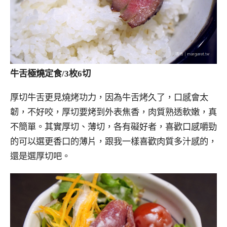
牛舌極燒定食/3枚6切
厚切牛舌更見燒烤功力，因為牛舌烤久了，口感會太
韌，不好咬，厚切要烤到外表焦香，肉質熟透軟嫩，真
不簡單。其實厚切、薄切，各有礙好者，喜歡口感嚼勁
的可以選更香口的薄片，跟我一樣喜歡肉質多汁感的，
還是選厚切吧。