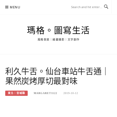
Skip
MENU
to
content
瑪格。圖寫生活
風格食旅｜繪畫攝影｜文字創作
利久牛舌。仙台車站牛舌通｜
果然炭烤厚切最對味
東北｜宮城縣
MARGARET1122
2019-10-12