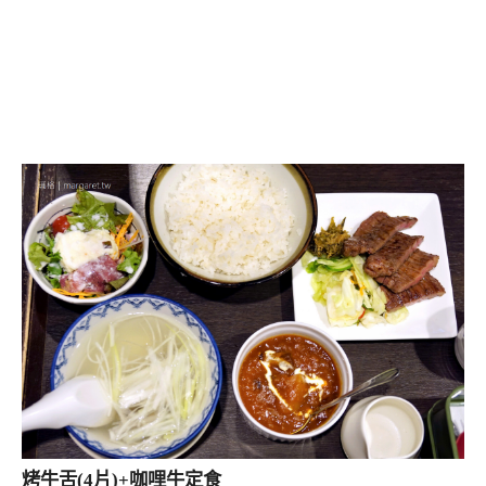
烤牛舌(4片)+咖哩牛定食