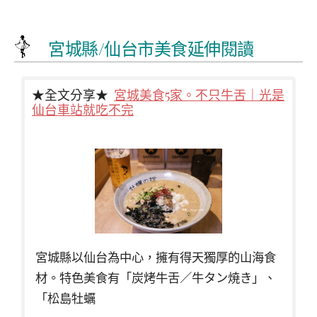
宮城縣/
仙台市
美食延伸閱讀
★全文分享★
宮城美食5家。不只牛舌｜光是
仙台車站就吃不完
宮城縣以仙台為中心，擁有得天獨厚的山海食
材。特色美食有「炭烤牛舌／牛タン焼き」、
「松島牡蠣