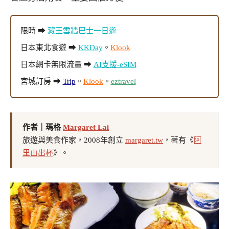
限時 ➡
藏王雪牆巴士一日遊
日本東北食遊 ➡
KKDay
。
Klook
日本網卡無限流量 ➡
AI支援-eSIM
宮城訂房 ➡
Trip
。
Klook
。
eztravel
作者｜瑪格
Margaret Lai
旅遊與美食作家，2008年創立
margaret.tw
，著有《
阿
里山出杯
》。