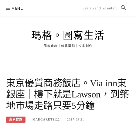
Skip
MENU
to
content
瑪格。圖寫生活
風格食旅｜繪畫攝影｜文字創作
東京優質商務飯店。Via inn東
銀座｜樓下就是Lawson，到築
地市場走路只要5分鐘
東京食旅
MARGARET1122
2017-09-21