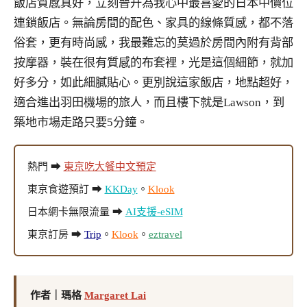
飯店質感真好，立刻晉升為我心中最喜愛的日本中價位
連鎖飯店。無論房間的配色、家具的線條質感，都不落
俗套，更有時尚感，我最難忘的莫過於房間內附有背部
按摩器，裝在很有質感的布套裡，光是這個細節，就加
好多分，如此細膩貼心。更別說這家飯店，地點超好，
適合進出羽田機場的旅人，而且樓下就是Lawson，到
築地市場走路只要5分鐘。
熱門 ➡
東京吃大餐中文預定
東京食遊預訂 ➡
KKDay
。
Klook
日本網卡無限流量 ➡
AI支援-eSIM
東京訂房 ➡
Trip
。
Klook
。
eztravel
作者｜瑪格
Margaret Lai