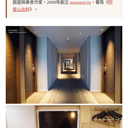
旅遊與美食作家，2008年創立
margaret.tw
，著有《
阿
里山出杯
》。