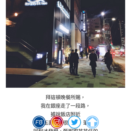
拜這頓晚餐所賜，
我在銀座走了一段路，
據說飯店附近
築地玉壽司也很好吃，筆記。