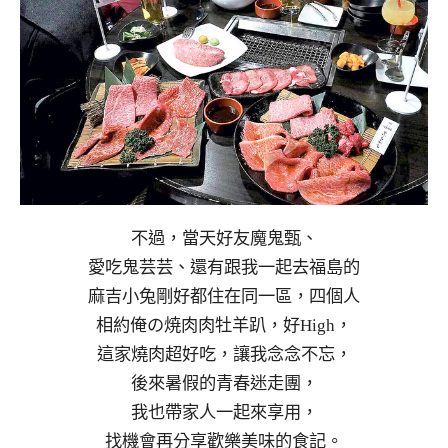
不過，當天好友魔鬼甄、
愛吃鬼芸芸、還有跟我一起去福島的
麻吉小兔剛好都住在同一區，四個人
相約俺の焼肉肉牡羊趴，好High，
這家燒肉超好吃，讓我念念不忘，
後來暑假的青春迷走團，
我也帶家人一起來享用，
找機會再分享歡樂美味的食記。