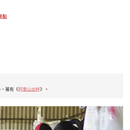
景點
tw，著有《
阿里山出杯
》。