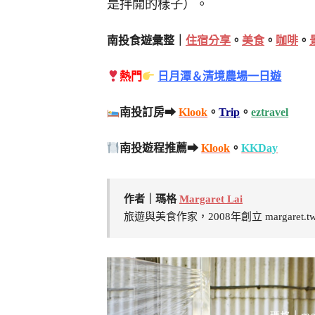
是拌開的樣子）。
南投食遊彙整｜
住宿分享
。
美食
。
咖啡
。
熱門
日月潭＆清境農場一日遊
南投訂房➡
Klook
。
Trip
。
eztravel
南投遊程推薦➡
Klook
。
KKDay
作者｜瑪格
Margaret Lai
旅遊與美食作家，2008年創立 margaret.