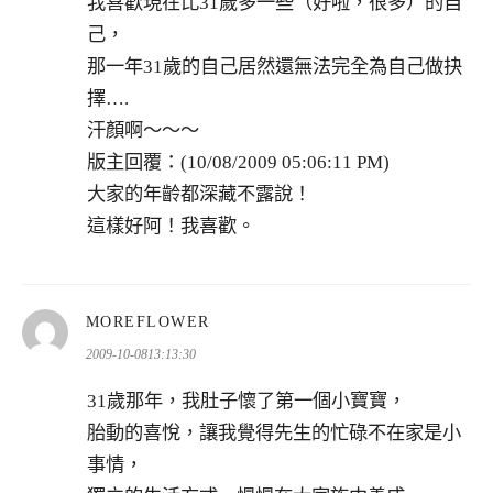
我喜歡現在比31歲多一些（好啦，很多）的自
己，
那一年31歲的自己居然還無法完全為自己做抉
擇….
汗顏啊～～～
版主回覆：(10/08/2009 05:06:11 PM)
大家的年齡都深藏不露說！
這樣好阿！我喜歡。
表
MOREFLOWER
示:
2009-10-0813:13:30
31歲那年，我肚子懷了第一個小寶寶，
胎動的喜悅，讓我覺得先生的忙碌不在家是小
事情，