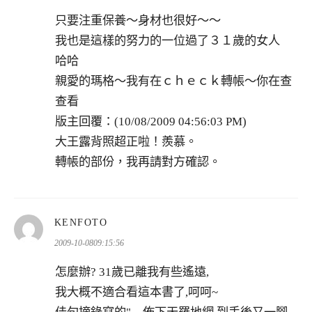
只要注重保養～身材也很好～～
我也是這樣的努力的一位過了３１歲的女人
哈哈
親愛的瑪格～我有在ｃｈｅｃｋ轉帳～你在查
查看
版主回覆：(10/08/2009 04:56:03 PM)
大王露背照超正啦！羨慕。
轉帳的部份，我再請對方確認。
表
KENFOTO
示:
2009-10-0809:15:56
怎麼辦? 31歲已離我有些遙遠,
我大概不適合看這本書了,呵呵~