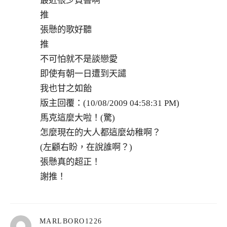
最近很少買書啊
推
張懸的歌好聽
推
不可怕就不是談戀愛
即使有朝一日遭到天譴
我也甘之如飴
版主回覆：(10/08/2009 04:58:31 PM)
馬克這麼大啦！(驚)
怎麼現在的大人都這麼幼稚啊？
(左顧右盼，在說誰啊？)
張懸真的超正！
謝推！
表
MARLBORO1226