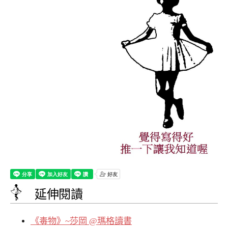
延伸閱讀
《毒物》~莎岡 @瑪格讀書