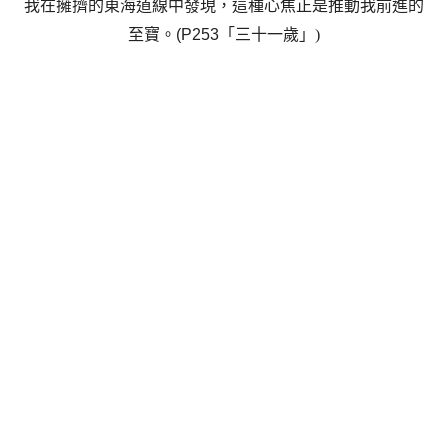
我在擁擠的東海道線中發現，這種心焦正是推動我前進的
至寶
。
(P253
「三十一歲」
)