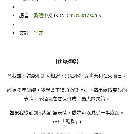
語言：
繁體中文
ISBN：
9789861734705
裝訂：
平裝
【佳句摘錄】
※我並不討厭和別人相處，只是不擅長聊天和社交而已。
經過多年訓練，我學會了嘴角微微上揚，擠出像微笑般的
表情，不過現在它反倒成了最大的失策。
如果我從頭到尾都面無表情，或許可以減少一半麻煩。
(P8
「孤僻」
)