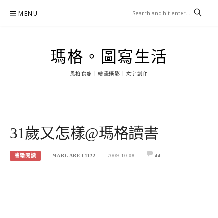
Skip
MENU
to
content
瑪格。圖寫生活
風格食旅｜繪畫攝影｜文字創作
31歲又怎樣@瑪格讀書
書籍閱讀
MARGARET1122
2009-10-08
44