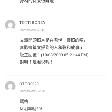
身材的保養很難啦！
表
TOTTIHONEY
示:
2009-10-0814:03:45
文章開頭照片是在君悅一樓照的嗎?
喜歡這篇文提到的人和歌和故事:)
版主回覆：(10/08/2009 05:21:44 PM)
對呀！是君悅呢！
表
OTTO0920
示:
2009-10-0815:52:56
瑪格
M明年就30!