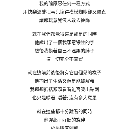
我的確厭惡任何一種方式
用快樂溫馨把事兒搞得模模糊糊卻又僵直
讓那玩意兒沒人敢去掩飾
就在我們都覺得這是那是的同時
他說出了一個我願意犧牲的字
然後我摸著自己不溫柔的脖子
這一切完全不真實
就在這前前後後將有它自個兒的樣子
他掏出了生活又像是能被解釋
我還想掂掂額頭看看能否笑出點刺
也只是嚼著. 嚼著; 沒有多大意思
就在這些都十分難看的同時
他彈起了好聽的旋律
於是所有剎那