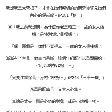
我想我是太彆扭了，才會在她們親切的詢問背後瞥見她們
內心的優越感
。
(P181
「信」
)
※
「我之前就想問，為什麼你老是和三十一歲的女人結
婚？是特別鎖定目標嗎？」
「喔！那倒是，你們不覺得三十一歲的女人很棒嗎？
漸漸有了主見，做事也果斷，這個年紀既可以重頭開始，
也可以站在起點上。」
「只要注重保養，身材也很好。」
(P243
「三十一歲」
)
※
單戀既痛苦，又令人心焦。
無論是丈夫，還是心儀的對象，或是小說都一樣。