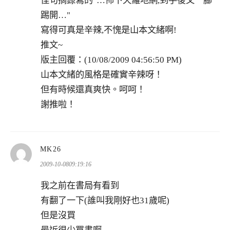
佳句摘錄寫的"…佈下天羅地網,到手後又一腳
踢開…"
寫得可真是辛辣,不愧是山本文緒啊!
推文~
版主回覆：(10/08/2009 04:56:50 PM)
山本文緒的風格是確實辛辣呀！
但有時候還真爽快。呵呵！
謝推啦！
表
MK26
示:
2009-10-0809:19:16
我之前在書局有看到
有翻了一下(誰叫我剛好也31歲呢)
但是沒買