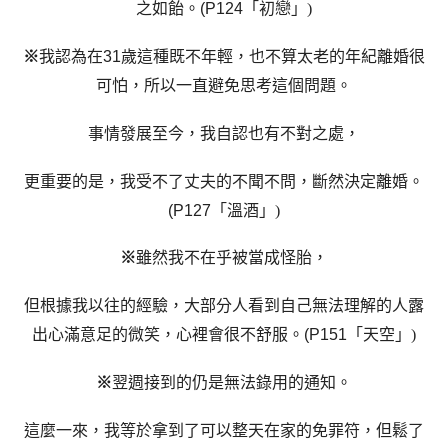
之如飴
。
(P124
「初戀」
)
※
我認為在
31
歲這種既不年輕，也不算太老的年紀離婚很
可怕，所以一直避免思考這個問題。
事情發展至今，我自認也有不對之處，
更重要的是，我受不了丈夫的不聞不問，斷然決定離婚
。
(P127
「溫酒」
)
※
雖然我不在乎被當成怪胎，
但根據我以往的經驗，大部分人看到自己無法理解的人露
出心滿意足的微笑，心裡會很不舒服
。
(P151
「天空」
)
※
翌週接到的仍是無法錄用的通知。
這麼一來，我等於拿到了可以整天在家的免罪符，但鬆了