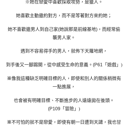
※她在戀愛中喜歡採取攻勢，是獵人。
她喜歡主動邀約對方，而不是等著對方來約她；
她不喜歡邀男人到自己家
(
她說那是前線基地
)
，而經常偷
襲男人家。
遇到不容易得手的男人，就佈下天羅地網，
到手後又一腳踢開，從中感受生命的意義
。
(P61
「遊戲」
)
※
像我這種缺乏明確目標的人，即使和別人的關係稍微有
一點進展，
也會被有明確目標、不斷進步的人遠遠拋在後頭
。
(P109
「冒險」
)
※
不可怕的就不是戀愛，即使有朝一日遭到天譴，我也甘