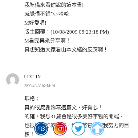
我準備來看你說的這本書!
感覺很不錯ㄟ~哈哈
M好愛喔!
版主回覆：(10/08/2009 05:23:18 PM)
M看完再來分享啊！
真想知道大家看山本文緒的反應啊！
表
LIZLIN
示:
2009-10-0816:54:18
瑪格：
真的很感謝妳寫這篇文，好有心！
的確，我想31歲會是很多美好事物的開端．
也很謝謝妳的美言．我會將它當作我努力的目
標！