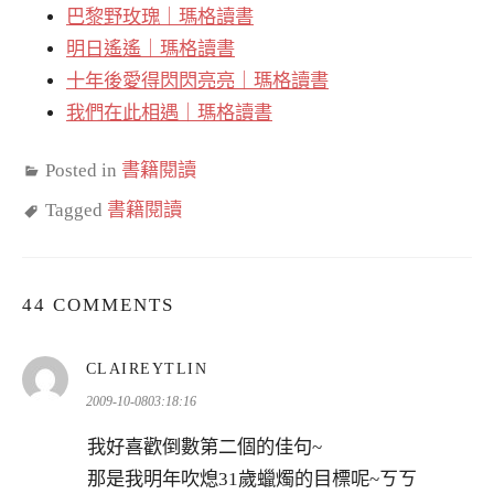
巴黎野玫瑰｜瑪格讀書
明日遙遙｜瑪格讀書
十年後愛得閃閃亮亮｜瑪格讀書
我們在此相遇｜瑪格讀書
Posted in
書籍閱讀
Tagged
書籍閱讀
44 COMMENTS
表
CLAIREYTLIN
示:
2009-10-0803:18:16
我好喜歡倒數第二個的佳句~
那是我明年吹熄31歲蠟燭的目標呢~ㄎㄎ