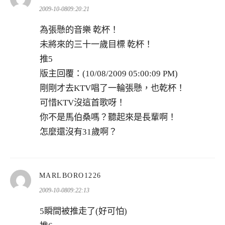
示:
2009-10-0809:20:21
為張懸的音樂 乾杯！
未將來的三十一歲目標 乾杯！
推5
版主回覆：(10/08/2009 05:00:09 PM)
剛剛才去KTV唱了一輪張懸，也乾杯！
可惜KTV沒這首歌呀！
你不是馬伯桑嗎？聽起來是長輩啊！
怎麼還沒有31歲啊？
表
MARLBORO1226
示:
2009-10-0809:22:13
5瞬間被推走了(好可怕)