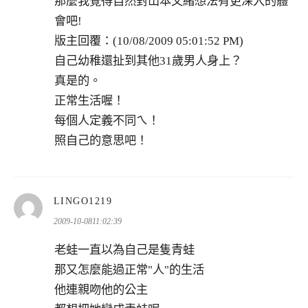
那麼我覺得自然對山本文緒想法有更深入的體
會吧!
版主回覆：(10/08/2009 05:01:52 PM)
自己幼稚還扯到其他31歲男人身上？
真是的。
正常生活喔！
每個人定義不同ㄟ！
照自己的意思吧！
表
LINGO1219
示:
2009-10-0811:02:39
老蛙一直以為自己是隻青蛙
那又怎麼能過正常"人"的生活
他連親吻他的公主