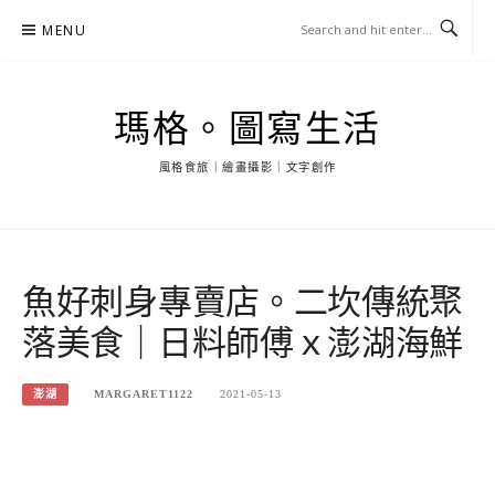
Skip
MENU
to
content
瑪格。圖寫生活
風格食旅｜繪畫攝影｜文字創作
魚好刺身專賣店。二坎傳統聚
落美食｜日料師傅ｘ澎湖海鮮
澎湖
MARGARET1122
2021-05-13