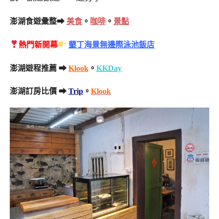
澎湖食遊彙整➡
美食
。
咖啡
。
景點
熱門新開幕
墾丁海景無邊際泳池飯店
澎湖遊程推薦 ➡
Klook
。
KKDay
澎湖訂房比價 ➡
Trip
。
Klook