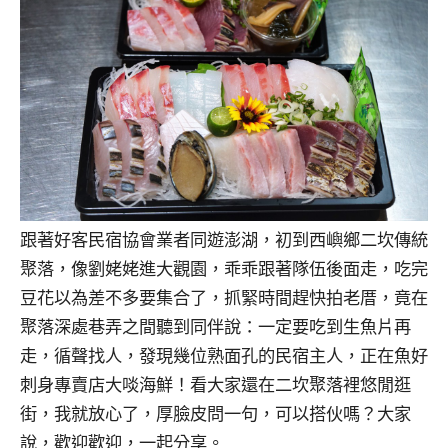
跟著好客民宿協會業者同遊澎湖，初到西嶼鄉二坎傳統
聚落，像劉姥姥進大觀園，乖乖跟著隊伍後面走，吃完
豆花以為差不多要集合了，抓緊時間趕快拍老厝，竟在
聚落深處巷弄之間聽到同伴說：一定要吃到生魚片再
走，循聲找人，發現幾位熟面孔的民宿主人，正在魚好
刺身專賣店大啖海鮮！看大家還在二坎聚落裡悠閒逛
街，我就放心了，厚臉皮問一句，可以搭伙嗎？大家
說，歡迎歡迎，一起分享。