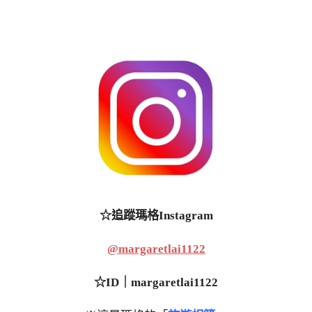
☆追蹤瑪格Instagram
@margaretlai1122
☆ID｜margaretlai1122