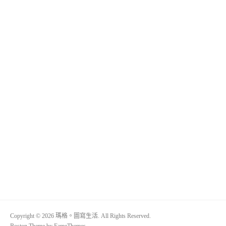
Copyright © 2026 瑪格。圖寫生活. All Rights Reserved.
Boston Theme by
FameThemes