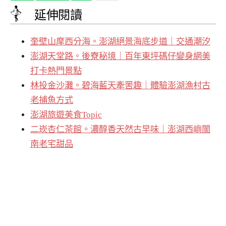
延伸閱讀
奎壁山摩西分海。澎湖絕景海底步道｜交通潮汐
澎湖天堂路。後寮秘境｜百年東坪碼仔變身網美
打卡熱門景點
林投金沙灘。碧海藍天牽罟趣｜體驗澎湖漁村古
老捕魚方式
澎湖旅遊美食Topic
二崁杏仁茶館。濃醇香天然古早味｜澎湖西嶼閩
南老宅甜品