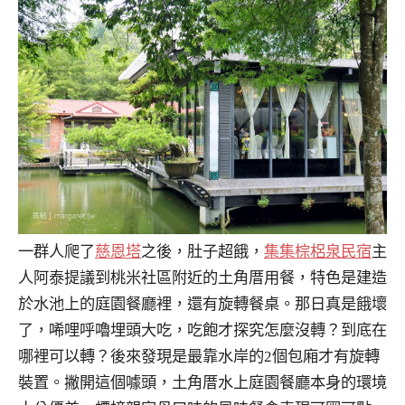
一群人爬了
慈恩塔
之後，肚子超餓，
集集棕梠泉民宿
主
人阿泰提議到桃米社區附近的土角厝用餐，特色是建造
於水池上的庭園餐廳裡，還有旋轉餐桌。那日真是餓壞
了，唏哩呼嚕埋頭大吃，吃飽才探究怎麼沒轉？到底在
哪裡可以轉？後來發現是最靠水岸的2個包廂才有旋轉
裝置。撇開這個噱頭，土角厝水上庭園餐廳本身的環境