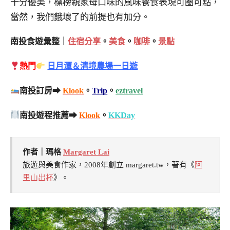
十分優美，標榜親家母口味的風味餐食表現可圈可點，
當然，我們餓壞了的前提也有加分。
南投食遊彙整｜
住宿分享
。
美食
。
咖啡
。
景點
熱門
日月潭＆清境農場一日遊
南投訂房➡
Klook
。
Trip
。
eztravel
南投遊程推薦➡
Klook
。
KKDay
作者｜瑪格
Margaret Lai
旅遊與美食作家，2008年創立 margaret.tw，著有《
阿
里山出杯
》。