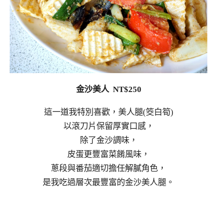
金沙美人 NT$250
這一道我特別喜歡，美人腿(筊白筍)
以滾刀片保留厚實口感，
除了金沙調味，
皮蛋更豐富菜餚風味，
蔥段與番茄適切擔任解膩角色，
是我吃過層次最豐富的金沙美人腿。