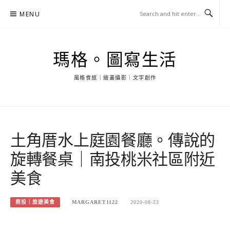
Skip
MENU
to
content
瑪格。圖寫生活
風格食旅｜繪畫攝影｜文字創作
土角厝水上庭園餐廳。傳說的
旋轉餐桌｜南投桃米社區附近
美食
南投｜旅遊美食
MARGARET1122
2020-08-23