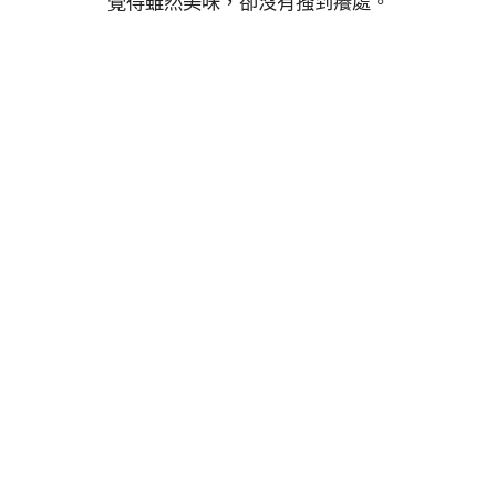
覺得雖然美味，卻沒有搔到癢處。