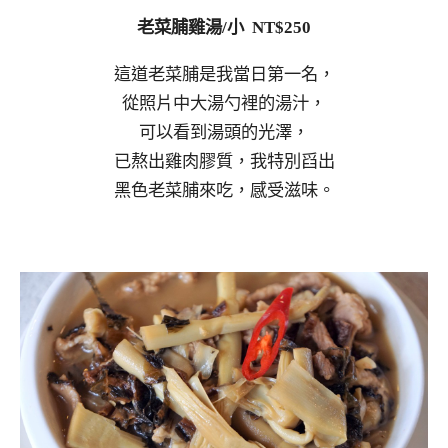
老菜脯雞湯/小 NT$250
這道老菜脯是我當日第一名，
從照片中大湯勺裡的湯汁，
可以看到湯頭的光澤，
已熬出雞肉膠質，我特別舀出
黑色老菜脯來吃，感受滋味。