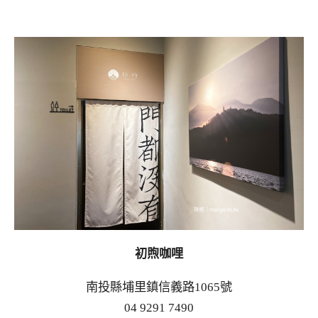
初煦咖哩
南投縣埔里鎮信義路1065號
04 9291 7490