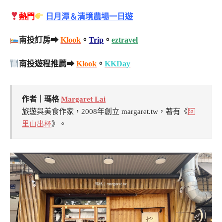
熱門
日月潭＆清境農場一日遊
南投訂房➡
Klook
。
Trip
。
eztravel
南投遊程推薦➡
Klook
。
KKDay
作者｜瑪格
Margaret Lai
旅遊與美食作家，2008年創立 margaret.tw，著有《
阿
里山出杯
》。