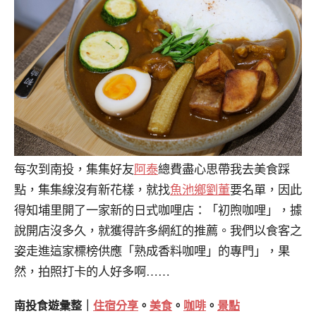
每次到南投，集集好友
阿泰
總費盡心思帶我去美食踩
點，集集線沒有新花樣，就找
魚池鄉劉董
要名單，因此
得知埔里開了一家新的日式咖哩店：「初煦咖哩」，據
說開店沒多久，就獲得許多網紅的推薦。我們以食客之
姿走進這家標榜供應「熟成香料咖哩」的專門」，果
然，拍照打卡的人好多啊……
南投食遊彙整｜
住宿分享
。
美食
。
咖啡
。
景點