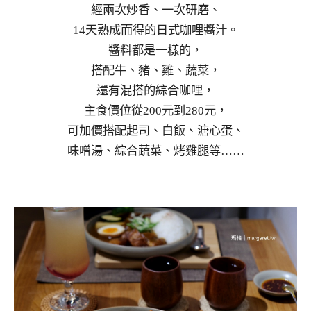
經兩次炒香、一次研磨、
14天熟成而得的日式咖哩醬汁。
醬料都是一樣的，
搭配牛、豬、雞、蔬菜，
還有混搭的綜合咖哩，
主食價位從200元到280元，
可加價搭配起司、白飯、溏心蛋、
味噌湯、綜合蔬菜、烤雞腿等……