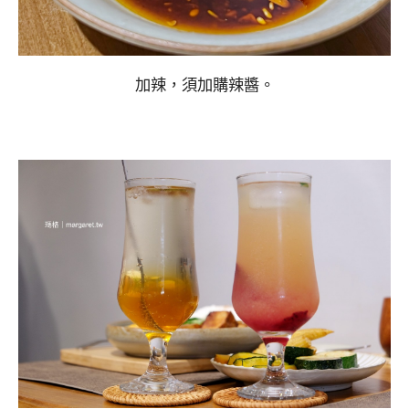
加辣，須加購辣醬。