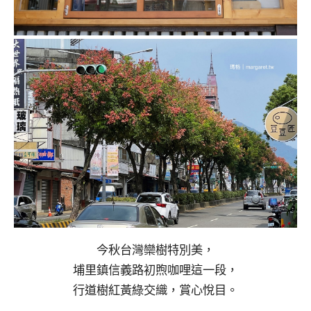
今秋台灣欒樹特別美，
埔里鎮信義路初煦咖哩這一段，
行道樹紅黃綠交織，賞心悅目。