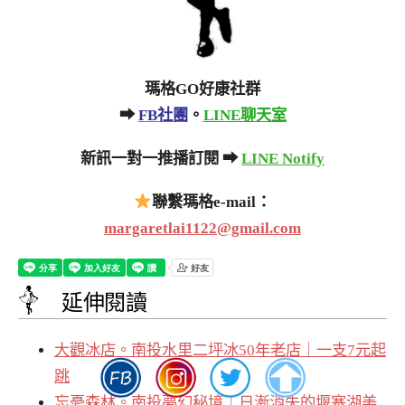
瑪格GO好康社群
➡
FB社團
。
LINE聊天室
新訊一對一推播訂閱 ➡
LINE Notify
聯繫瑪格e-mail：
margaretlai1122@gmail.com
延伸閱讀
大觀冰店。南投水里二坪冰50年老店｜一支7元起
跳
忘憂森林。南投夢幻秘境｜日漸消失的堰塞湖美