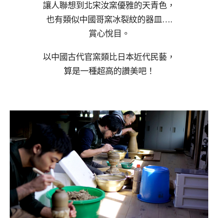
讓人聯想到北宋汝窯優雅的天青色，
也有類似中國哥窯冰裂紋的器皿….
賞心悅目。
以中國古代官窯類比日本近代民藝，
算是一種超高的讚美吧！