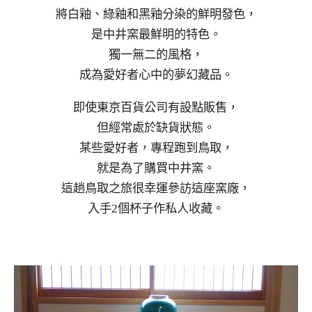
將白釉、綠釉和黑釉分染的鮮明發色，
是中井窯最鮮明的特色。
獨一無二的風格，
成為愛好者心中的夢幻藏品。
即使東京百貨公司有設點販售，
但經常處於缺貨狀態。
某些愛好者，專程跑到鳥取，
就是為了購買中井窯。
這趟鳥取之旅很幸運參訪這座窯廠，
入手2個杯子作私人收藏。