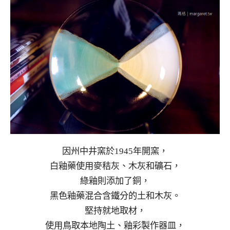
因州中井窯於1945年開窯，
白釉藥使用麥秸灰、木灰和礦石，
綠釉則添加了銅，
黑色釉藥混合含鐵分的土和木灰。
堅持就地取材，
使用鳥取本地陶土、釉彩製作器皿，