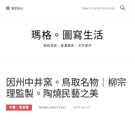
Skip
MENU
to
content
瑪格。圖寫生活
風格食旅｜繪畫攝影｜文字創作
因州中井窯。鳥取名物｜柳宗
理監製。陶燒民藝之美
中國｜鳥取縣
MARGARET1122
2018-06-20