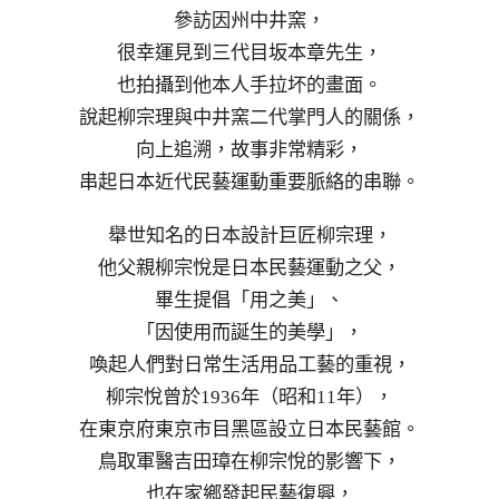
參訪因州中井窯，
很幸運見到三代目坂本章先生，
也拍攝到他本人手拉坏的畫面。
說起柳宗理與中井窯二代掌門人的關係，
向上追溯，故事非常精彩，
串起日本近代民藝運動重要脈絡的串聯。
舉世知名的日本設計巨匠柳宗理，
他父親柳宗悅是日本民藝運動之父，
畢生提倡「用之美」、
「因使用而誕生的美學」，
喚起人們對日常生活用品工藝的重視，
柳宗悅曾於1936年（昭和11年），
在東京府東京市目黑區設立日本民藝館。
鳥取軍醫吉田璋在柳宗悅的影響下，
也在家鄉發起民藝復興，