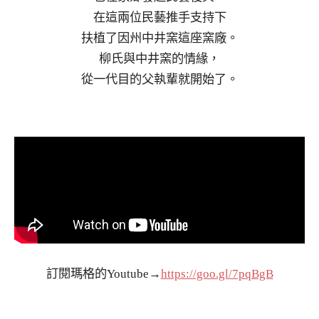
在這兩位民藝推手支持下
扶植了因州中井窯這座窯廠。
柳氏與中井窯的情緣，
從一代目的父執輩就開始了。
訂閱瑪格的Youtube→
https://goo.gl/7pqBgB