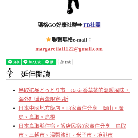
瑪格GO好康社群➡
FB社團
聯繫瑪格e-mail：
margaretlai1122@gmail.com
延伸閱讀
鳥取選品とっとり市｜Oasis香草茶的溫暖風味，
海外訂購台灣限定6折
日本中國地方飯店。18家實住分享｜岡山。廣
島。鳥取。島根
日本鳥取縣住宿。飯店民宿8家實住分享｜鳥取
市。三朝市。湯梨濱町。米子市。境港市