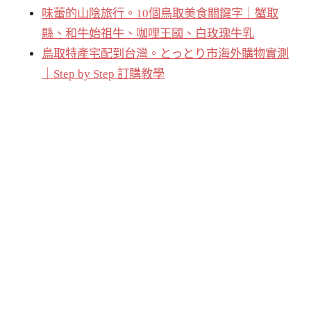
味蕾的山陰旅行。10個鳥取美食關鍵字｜蟹取
縣、和牛始祖牛、咖哩王國、白玫瑰牛乳
鳥取特產宅配到台灣。とっとり市海外購物實測
｜Step by Step 訂購教學