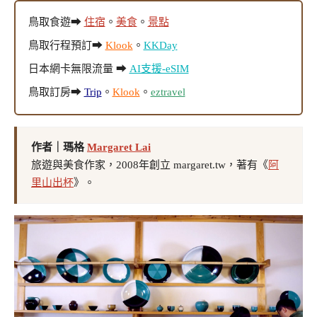
鳥取食遊➡
住宿
。
美食
。
景點
鳥取行程預訂➡
Klook
。
KKDay
日本網卡無限流量 ➡
AI支援-eSIM
鳥取訂房➡
Trip
。
Klook
。
eztravel
作者｜瑪格
Margaret Lai
旅遊與美食作家，2008年創立 margaret.tw，著有《
阿
里山出杯
》。