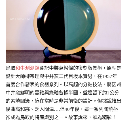
鳥取
和牛涮涮鍋
食記中裝葛粉條的復刻版餐盤，原型是
設計大師柳宗理與中井窯二代目坂本實男，在1957年
首度合作發表的食器系列。以高超的分釉技法，將因州
中井窯鮮明的黑釉與綠釉各據半圓，盤邊留下約1公分
的素燒闊邊，這在當時是非常前衛的設計。但據說推出
後曲高和寡、乏人問津….但40年後，這一系列陶燒盤
卻成為鳥取的特產識別之一。故事說來，頗為精彩！