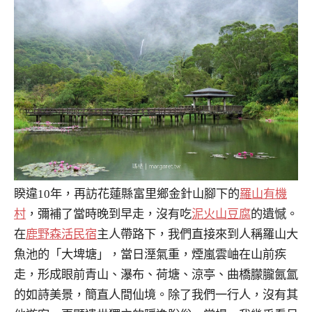
睽違10年，再訪花蓮縣富里鄉金針山腳下的
羅山有機
村
，彌補了當時晚到早走，沒有吃
泥火山豆腐
的遺憾。
在
鹿野森活民宿
主人帶路下，我們直接來到人稱羅山大
魚池的「大埤塘」，當日溼氣重，煙嵐雲岫在山前疾
走，形成眼前青山、瀑布、荷塘、涼亭、曲橋朦朧氤氳
的如詩美景，簡直人間仙境。除了我們一行人，沒有其