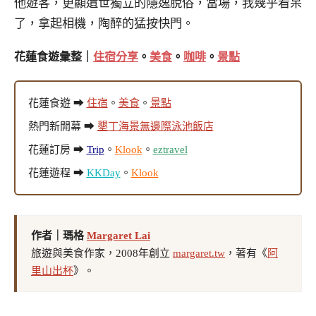
他遊客，更顯遺世獨立的隱逸脫俗，當場，我幾乎看呆
了，拿起相機，陶醉的猛按快門。
花蓮食遊彙整｜
住宿分享
。
美食
。
咖啡
。
景點
花蓮食遊 ➡
住宿
。
美食
。
景點
熱門新開幕 ➡
墾丁海景無邊際泳池飯店
花蓮訂房 ➡
Trip
。
Klook
。
eztravel
花蓮遊程 ➡
KKDay
。
Klook
作者｜瑪格
Margaret Lai
旅遊與美食作家，2008年創立
margaret.tw
，著有《
阿
里山出杯
》。