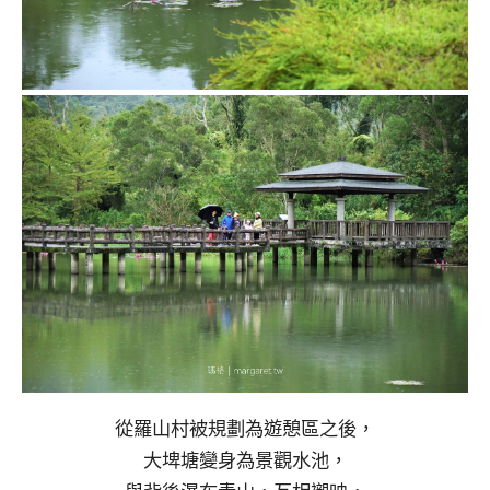
從羅山村被規劃為遊憩區之後，
大埤塘變身為景觀水池，