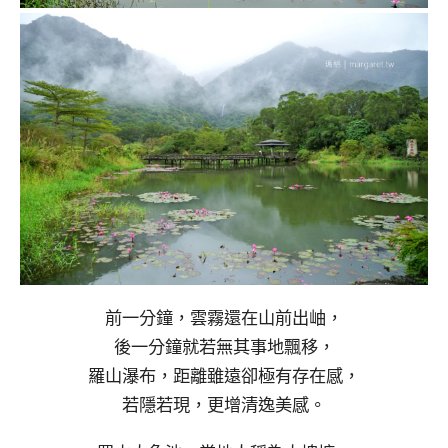
前一分鐘，雲霧還在山前出岫，
後一分鐘就若無其事地飄移，
羅山瀑布，距離雖遠卻極有存在感，
若隱若現，更增清逸美感。