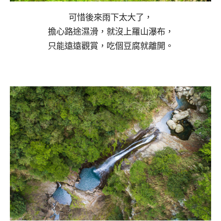
可惜後來雨下太大了，
擔心路途濕滑，就沒上羅山瀑布，
只能遠遠觀賞，吃個豆腐就離開。