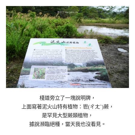
棧道旁立了一塊說明牌，
上面寫著泥火山特有植物：鬯(ㄔㄤˋ)蕨，
是罕見大型蕨類植物，
據說瀕臨絕種，當天我也沒看見。