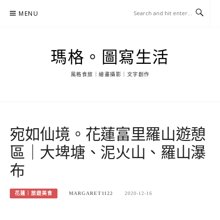
Skip
MENU
to
content
瑪格。圖寫生活
風格食旅｜繪畫攝影｜文字創作
宛如仙境。花蓮富里羅山遊憩
區｜大埤塘、泥火山、羅山瀑
布
花蓮｜旅遊美食
MARGARET1122
2020-12-16