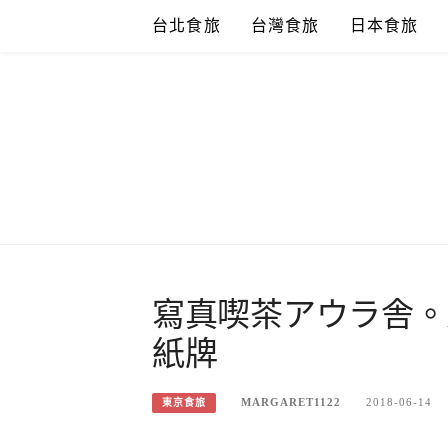
Skip
台北食旅
台灣食旅
日本食旅
to
content
寫真喫茶アウラ舎。
紙牌
MARGARET1122
2018-06-14
東京食旅