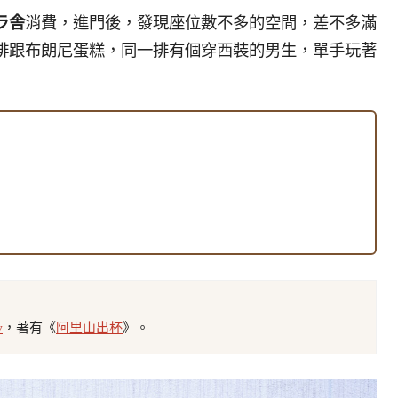
ラ舎
消費，進門後，發現座位數不多的空間，差不多滿
啡跟布朗尼蛋糕，同一排有個穿西裝的男生，單手玩著
w
，著有《
阿里山出杯
》。