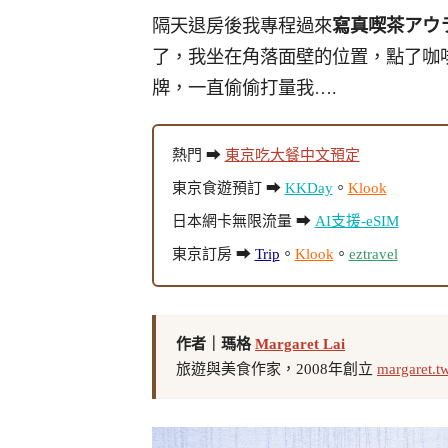
隔天退房後我專程過來
寫真喫茶アウ
了，我坐在角落面壁的位置，點了咖
牌，一直偷偷打量我….
熱門 ➡
東京吃大餐中文預定
東京食遊預訂 ➡
KKDay
。
Klook
日本網卡無限流量 ➡
AI支援-eSIM
東京訂房 ➡
Trip
。
Klook
。
eztravel
作者｜瑪格
Margaret Lai
旅遊與美食作家，2008年創立
margaret.t