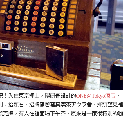
吧！入住東京押上，隈研吾設計的
ONE@Tokyo酒店
，
別，抬頭看，招牌寫著
寫真喫茶アウラ舎
，探頭望見裡
撲克牌，有人在裡面喝下午茶，原來是一家很特別的咖