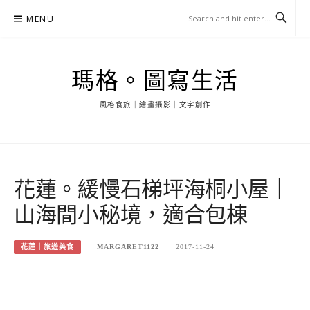
Skip
MENU
to
content
瑪格。圖寫生活
風格食旅｜繪畫攝影｜文字創作
花蓮。緩慢石梯坪海桐小屋｜
山海間小秘境，適合包棟
花蓮｜旅遊美食
MARGARET1122
2017-11-24