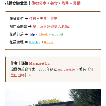
花蓮食遊彙整｜
住宿分享
。
美食
。
咖啡
。
景點
花蓮食遊 ➡
住宿
。
美食
。
景點
熱門新開幕 ➡
墾丁海景無邊際泳池飯店
花蓮訂房 ➡
Trip
。
Klook
。
eztravel
花蓮遊程 ➡
KKDay
。
Klook
作者｜瑪格
Margaret Lai
旅遊與美食作家，2008年創立
margaret.tw
，著有《
阿
里山出杯
》。