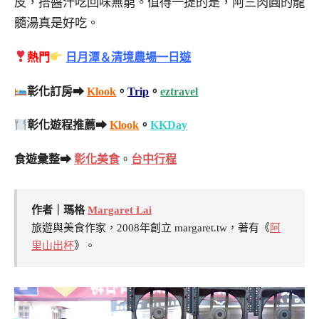
皮，搭醬汁吃回味無窮。值得一提的是，阿三肉圓的龍
髓湯真是好吃。
熱門
日月潭＆清境農場一日遊
彰化訂房➡
Klook
。
Trip
。
eztravel
彰化遊程推薦➡
Klook
。
KKDay
食遊彙整➡
彰化美食
。
台中行程
作者｜瑪格
Margaret Lai
旅遊與美食作家，2008年創立 margaret.tw，著有《
阿
里山出杯
》。