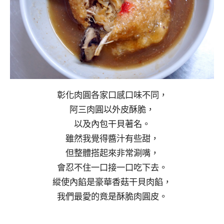
彰化肉圓各家口感口味不同，
阿三肉圓以外皮酥脆，
以及內包干貝著名。
雖然我覺得醬汁有些甜，
但整體搭起來非常涮嘴，
會忍不住一口接一口吃下去。
縱使內餡是豪華香菇干貝肉餡，
我們最愛的竟是酥脆肉圓皮。