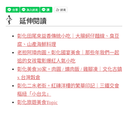
延伸閱讀
彰化田尾來益香傳統小吃｜大腸蚵仔麵線、臭豆
腐、山產海鮮料理
老担阿璋肉圓。彰化國宴美食｜那些年我們一起
追的女孩電影爆紅人氣小吃
彰化美食30家。肉圓 / 爌肉飯 / 雞腳凍｜文化古鎮
x 台灣穀倉
彰化二水老街。紅磚洋樓的繁華印記｜三鐵交會
樞紐「小台北」
彰化旅遊美食Topic