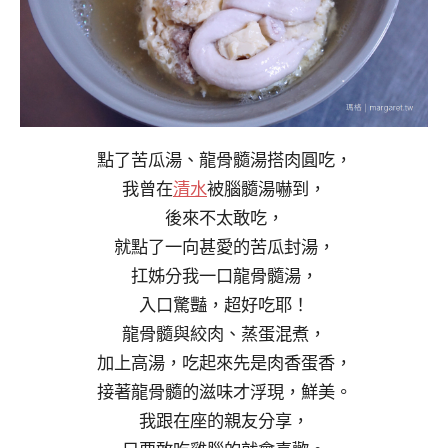
點了苦瓜湯、龍骨髓湯搭肉圓吃，
我曾在
清水
被腦髓湯嚇到，
後來不太敢吃，
就點了一向甚愛的苦瓜封湯，
扛姊分我一口龍骨髓湯，
入口驚豔，超好吃耶！
龍骨髓與絞肉、蒸蛋混煮，
加上高湯，吃起來先是肉香蛋香，
接著龍骨髓的滋味才浮現，鮮美。
我跟在座的親友分享，