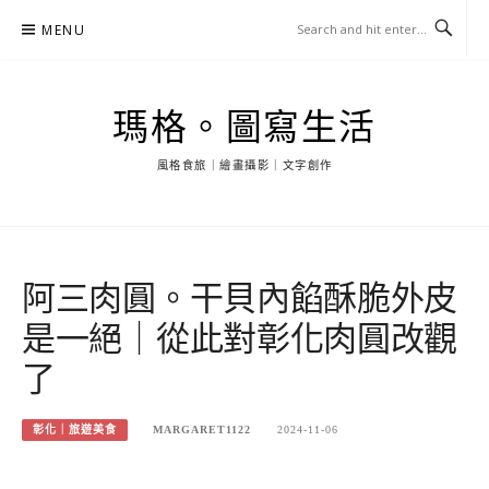
Skip
MENU
to
content
瑪格。圖寫生活
風格食旅｜繪畫攝影｜文字創作
阿三肉圓。干貝內餡酥脆外皮
是一絕｜從此對彰化肉圓改觀
了
彰化｜旅遊美食
MARGARET1122
2024-11-06