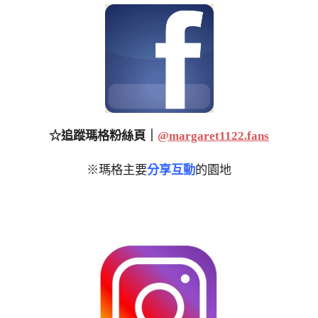
☆追蹤瑪格粉絲頁｜
@margaret1122.fans
※瑪格主要
分享互動
的園地