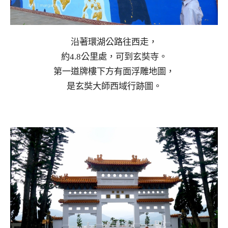
沿著環湖公路往西走，
約4.8公里處，可到玄奘寺。
第一道牌樓下方有面浮雕地圖，
是玄奘大師西域行跡圖。