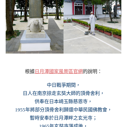
根據
日月潭國家風景區官網
的說明：
中日戰爭期間，
日人在南京掠走玄奘大師的頂骨舍利，
供奉在日本崎玉縣慈恩寺，
1955年將部分頂骨舍利歸還中華民國佛教會，
暫時安奉於日月潭畔之玄光寺；
1965年玄奘寺落成後，