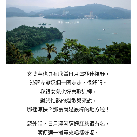
玄奘寺也具有欣賞日月潭極佳視野，
沿著寺廟遶個一圈走走，很舒服。
我跟女兒也好喜歡這裡，
對於怕熱的過敏兒來說，
哪裡涼快？那裏就是最棒的地方啦！
題外話，日月潭阿薩姆紅茶很有名，
隨便選一攤買來喝都好喝。