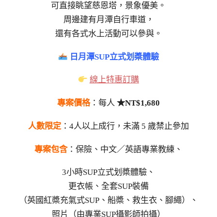
可直接眺望慈恩塔，景象優美。
周邊建有月潭自行車道，
還有各式水上活動可以參與。
日月潭SUP立式划槳體驗
線上特惠訂購
專案價格
：每人
★NT$1,680
人數限定
：4人以上成行，未滿 5 歲禁止參加
專案包含
：保險、中文／英語專業教練、
3小時SUP立式划槳體驗、
更衣帳、全套SUP裝備
（英國紅槳充氣式SUP、船槳、救生衣、腳繩）、
照片（由專業SUP攝影師拍攝）