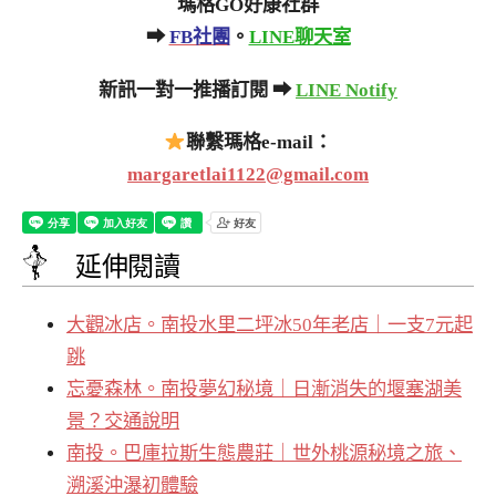
瑪格GO好康社群
➡
FB社團
。
LINE聊天室
新訊一對一推播訂閱 ➡
LINE Notify
聯繫瑪格e-mail：
margaretlai1122@gmail.com
延伸閱讀
大觀冰店。南投水里二坪冰50年老店｜一支7元起
跳
忘憂森林。南投夢幻秘境｜日漸消失的堰塞湖美
景？交通說明
南投。巴庫拉斯生態農莊｜世外桃源秘境之旅、
溯溪沖瀑初體驗