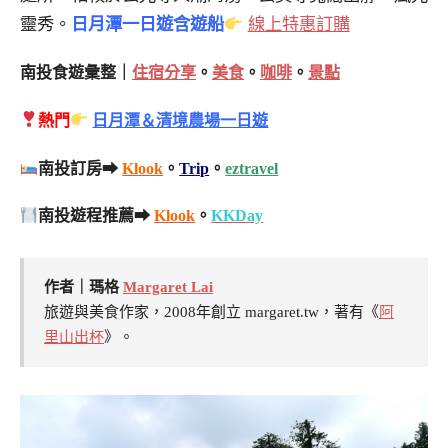
靈秀。
日月潭一日遊含遊船
線上特惠訂購
南投食遊彙整｜
住宿分享
。
美食
。
咖啡
。
景點
熱門
日月潭＆清境農場一日遊
南投訂房➡
Klook
。
Trip
。
eztravel
南投遊程推薦➡
Klook
。
KKDay
作者｜瑪格
Margaret Lai
旅遊與美食作家，2008年創立 margaret.tw，著有《
阿
里山出杯
》。