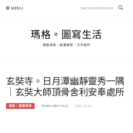
Skip
MENU
to
content
瑪格。圖寫生活
風格食旅｜繪畫攝影｜文字創作
玄奘寺。日月潭幽靜靈秀一隅
｜玄奘大師頂骨舍利安奉處所
南投｜旅遊美食
MARGARET1122
2021-12-07