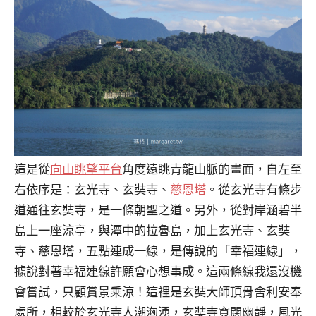
這是從
向山眺望平台
角度遠眺青龍山脈的畫面，自左至
右依序是：玄光寺、玄奘寺、
慈恩塔
。從玄光寺有條步
道通往玄奘寺，是一條朝聖之道。另外，從對岸涵碧半
島上一座涼亭，與潭中的拉魯島，加上玄光寺、玄奘
寺、慈恩塔，五點連成一線，是傳說的「幸福連線」，
據說對著幸福連線許願會心想事成。這兩條線我還沒機
會嘗試，只顧賞景乘涼！這裡是玄奘大師頂骨舍利安奉
處所，相較於玄光寺人潮洶湧，玄奘寺寬闊幽靜，風光