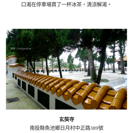
口渴在停車場買了一杯冰茶，清涼解渴。
玄奘寺
南投縣魚池鄉日月村中正路389號