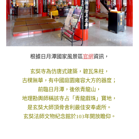
根據日月潭國家風景區
官網
資訊，
玄奘寺為仿唐式建築，碧瓦朱柱，
古樸無華，有中國庭園雍容大方的器度；
前臨日月潭，後依青龍山，
地理勘輿師稱該寺占「青龍戲珠」寶地，
是玄奘大師頂骨舍利最佳安奉處所。
玄奘法師文物紀念館於103年開放瞻仰。