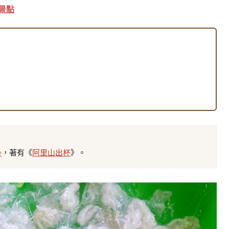
景點
w
，著有《
阿里山出杯
》。