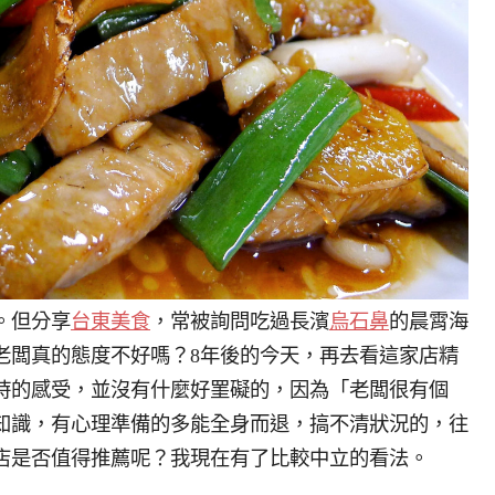
。但分享
台東美食
，常被詢問吃過長濱
烏石鼻
的晨霄海
老闆真的態度不好嗎？8年後的今天，再去看這家店精
時的感受，並沒有什麼好罣礙的，因為「老闆很有個
知識，有心理準備的多能全身而退，搞不清狀況的，往
店是否值得推薦呢？我現在有了比較中立的看法。