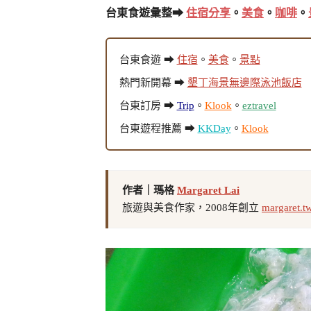
台東食遊彙整➡
住宿分享
。
美食
。
咖啡
。
台東食遊 ➡
住宿
。
美食
。
景點
熱門新開幕 ➡
墾丁海景無邊際泳池飯店
台東訂房 ➡
Trip
。
Klook
。
eztravel
台東遊程推薦 ➡
KKDay
。
Klook
作者｜瑪格
Margaret Lai
旅遊與美食作家，2008年創立
margaret.t