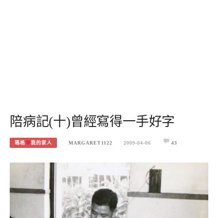
陪病記(十)曾經寫得一手好字
瑪格
我的家人
MARGARET1122
2009-04-06
43