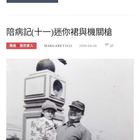
陪病記(十一)迷你裙與機關槍
瑪格
我的家人
MARGARET1122
2009-04-08
27