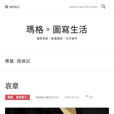
Skip
MENU
to
content
瑪格。圖寫生活
風格食旅｜繪畫攝影｜文字創作
標籤:
陪病記
哀章
瑪格
我的家人
MARGARET1122
2009-04-22
47