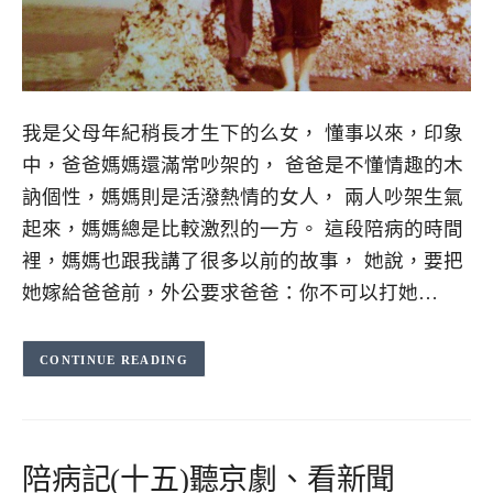
我是父母年紀稍長才生下的么女， 懂事以來，印象
中，爸爸媽媽還滿常吵架的， 爸爸是不懂情趣的木
訥個性，媽媽則是活潑熱情的女人， 兩人吵架生氣
起來，媽媽總是比較激烈的一方。 這段陪病的時間
裡，媽媽也跟我講了很多以前的故事， 她說，要把
她嫁給爸爸前，外公要求爸爸：你不可以打她…
CONTINUE READING
陪病記(十五)聽京劇、看新聞