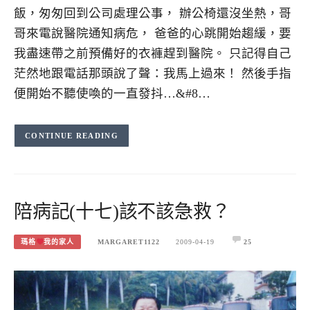
飯，匆匆回到公司處理公事， 辦公椅還沒坐熱，哥
哥來電說醫院通知病危， 爸爸的心跳開始趨緩，要
我盡速帶之前預備好的衣褲趕到醫院。 只記得自己
茫然地跟電話那頭說了聲：我馬上過來！ 然後手指
便開始不聽使喚的一直發抖…&#8…
CONTINUE READING
陪病記(十七)該不該急救？
瑪格
我的家人
MARGARET1122
2009-04-19
25