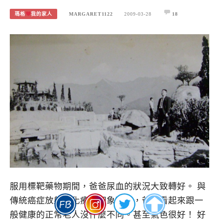
瑪格
我的家人
MARGARET1122
2009-03-28
18
服用標靶藥物期間，爸爸尿血的狀況大致轉好。 與
傳統癌症放射線化療的印象不同，爸爸看起來跟一
般健康的正常老人沒什麼不同。甚至氣色很好！ 好