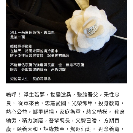
嗚呼！ 浮生若夢，世變滄桑，繫維吾父，秉性忠
良， 從軍來台，忠黨愛國，光榮卸甲，投身教育，
熱心公益，鄉里稱揚，家庭為重，慈父楷模， 鞠育
劬勞，精力消磨，吾輩既長，父鬢已皤， 方期百
歲，頤養天和，詎緣數至，駕返仙班， 迴念養育，