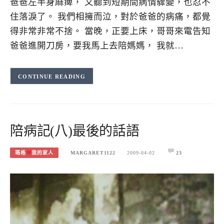
爸爸左半身麻痺， 又聽到短期間病情驟變，也忍不
住落淚了。 我們相擁而泣，對於爸爸的病痛，都覺
得非常非常不捨。 當晚，正要上床，哥哥來電告知
爸爸進開刀房，要我馬上去陪媽媽， 我就…
CONTINUE READING
陪病記(八)最後的話語
瑪格
我的家人
MARGARET1122
2009-04-02
23