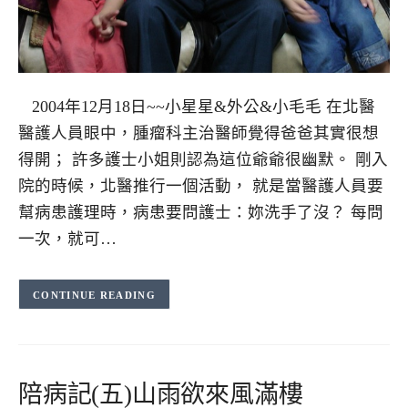
2004年12月18日~~小星星&外公&小毛毛 在北醫
醫護人員眼中，腫瘤科主治醫師覺得爸爸其實很想
得開； 許多護士小姐則認為這位爺爺很幽默。 剛入
院的時候，北醫推行一個活動， 就是當醫護人員要
幫病患護理時，病患要問護士：妳洗手了沒？ 每問
一次，就可…
CONTINUE READING
陪病記(五)山雨欲來風滿樓