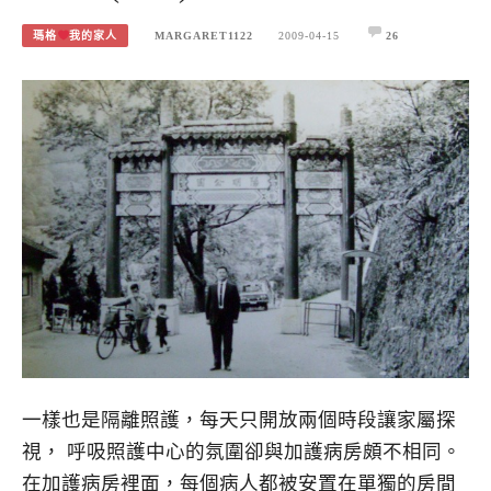
瑪格
我的家人
MARGARET1122
2009-04-15
26
一樣也是隔離照護，每天只開放兩個時段讓家屬探
視， 呼吸照護中心的氛圍卻與加護病房頗不相同。
在加護病房裡面，每個病人都被安置在單獨的房間