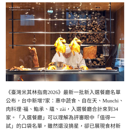
《臺灣米其林指南2026》最新一批新入選餐廳名單
公布，台中新增7家：惠中蔬食、自在天、Munchi、
肉料理·福、鮨承、蘊、zài，入選餐廳合計來到34
家。「入選餐廳」可以理解為評審眼中「值得一
試」的口袋名單，雖然還沒摘星，卻已展現食材新