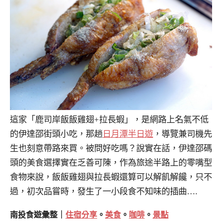
這家「鹿司岸飯飯雞翅+拉長蝦」，是網路上名氣不低
的伊達邵街頭小吃，那趟
日月潭半日遊
，導覽兼司機先
生也刻意帶路來買。被問好吃嗎？說實在話，伊達邵碼
頭的美食選擇實在乏善可陳，作為旅途半路上的零嘴型
食物來說，飯飯雞翅與拉長蝦還算可以解飢解饞，只不
過，初次品嘗時，發生了一小段食不知味的插曲….
南投食遊彙整｜
住宿分享
。
美食
。
咖啡
。
景點