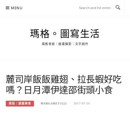
Skip
MENU
to
content
瑪格。圖寫生活
風格食旅｜繪畫攝影｜文字創作
麓司岸飯飯雞翅、拉長蝦好吃
嗎？日月潭伊達邵街頭小食
南投｜旅遊美食
MARGARET1122
2017-07-10