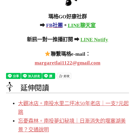
瑪格GO好康社群
➡
FB社團
。
LINE聊天室
新訊一對一推播訂閱 ➡
LINE Notify
聯繫瑪格e-mail：
margaretlai1122@gmail.com
延伸閱讀
大觀冰店。南投水里二坪冰50年老店｜一支7元起
跳
忘憂森林。南投夢幻秘境｜日漸消失的堰塞湖美
景？交通說明