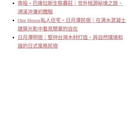
南投。巴庫拉斯生態農莊｜世外桃源秘境之旅、
溯溪沖瀑初體驗
One House私人住宅。日月潭民宿｜在清水混凝土
建築光影中看見簡單的自在
日月潭明宿｜堅持台灣木材打造、與自然環境和
諧的日式風格民宿