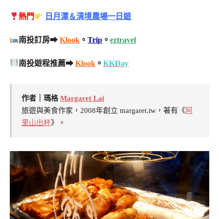
熱門
日月潭＆清境農場一日遊
南投訂房➡
Klook
。
Trip
。
eztravel
南投遊程推薦➡
Klook
。
KKDay
作者｜瑪格
Margaret Lai
旅遊與美食作家，2008年創立 margaret.tw，著有《
阿
里山出杯
》。