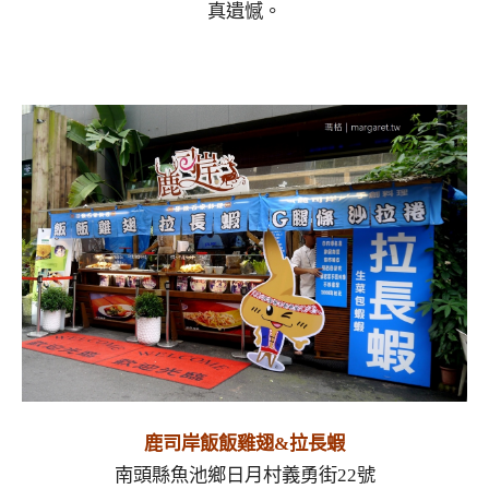
真遺憾。
鹿司岸飯飯雞翅&拉長蝦
南頭縣魚池鄉日月村義勇街22號