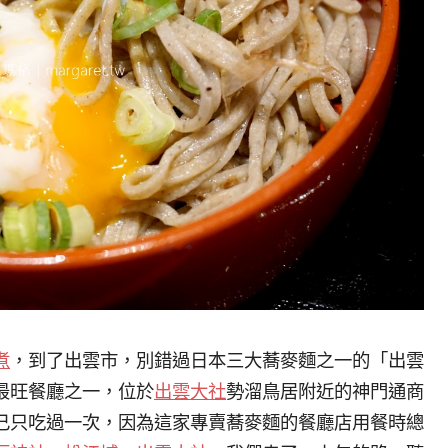
煮
，到了出雲市，別錯過日本三大蕎麥麵之一的「出雲
最旺餐廳之一，位於
出雲大社
勢溜鳥居附近的神門通商
己只吃過一次，因為這家專賣蕎麥麵的餐廳店用餐時總