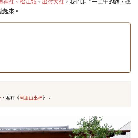
垣神社、松江城
、
出雲大社
，我們走了一上午的路，聽
轆起來。
w
，著有《
阿里山出杯
》。