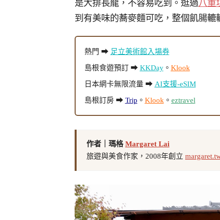
是大排長龍，不容易吃到。逛過
八重
到有美味的蕎麥麵可吃，整個飢腸轆
熱門 ➡
足立美術館入場券
島根食遊預訂 ➡
KKDay
。
Klook
日本網卡無限流量 ➡
AI支援-eSIM
島根訂房 ➡
Trip
。
Klook
。
eztravel
作者｜瑪格
Margaret Lai
旅遊與美食作家，2008年創立
margaret.t