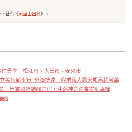
w
，著有《
阿里山出杯
》。
實住分享｜松江市。大田市。安來市
ou。足立美術館步行1分鐘抵達｜客房私人露天風呂超奢華
食｜出雲眾神結緣之宿，沐浴神之湯會得到幸福
預約