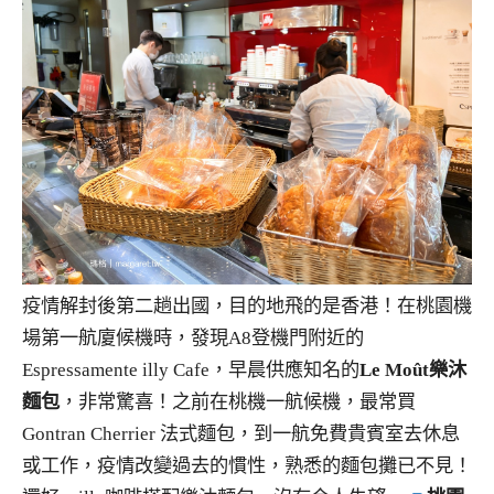
疫情解封後第二趟出國，目的地飛的是香港！在桃園機
場第一航廈候機時，發現A8登機門附近的
Espressamente illy Cafe，早晨供應知名的
Le Moût樂沐
麵包
，非常驚喜！之前在桃機一航候機，最常買
Gontran Cherrier 法式麵包，到一航免費貴賓室去休息
或工作，疫情改變過去的慣性，熟悉的麵包攤已不見！