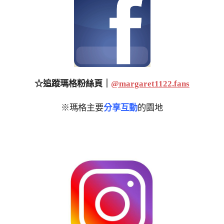
☆追蹤瑪格粉絲頁｜
@margaret1122.fans
※瑪格主要
分享互動
的園地