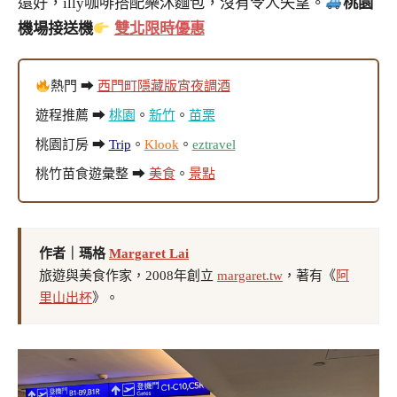
還好，illy咖啡搭配樂沐麵包，沒有令人失望。
桃園
機場接送機
雙北限時優惠
熱門 ➡
西門町隱藏版宵夜調酒
遊程推薦 ➡
桃園
。
新竹
。
苗栗
桃園訂房 ➡
Trip
。
Klook
。
eztravel
桃竹苗食遊彙整 ➡
美食
。
景點
作者｜瑪格
Margaret Lai
旅遊與美食作家，2008年創立
margaret.tw
，著有《
阿
里山出杯
》。