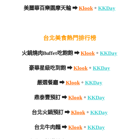
美麗華百樂園摩天輪
➡
Klook
。
KKDay
台北美食熱門排行榜
火鍋燒肉Buffet吃飽飽
➡
Klook
。
KKDay
豪華星級吃到飽
➡
Klook
。
KKDay
嚴選餐廳
➡
Klook
。
KKDay
鼎泰豐預訂
➡
Klook
。
KKDay
台北火鍋預訂
➡
Klook
。
KKDay
台北牛肉麵
➡
Klook
。
KKDay