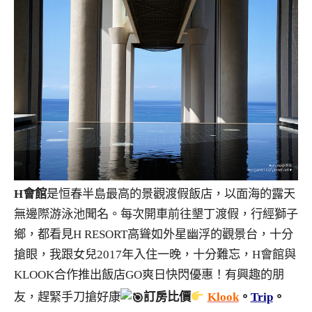
H會館
是恒春半島最高的景觀渡假飯店，以面海的露天
無邊際游泳池聞名。每次開車前往墾丁渡假，行經獅子
鄉，都看見H RESORT高聳如外星幽浮的觀景台，十分
搶眼，我跟女兒2017年入住一晚，十分難忘，H會館與
KLOOK合作推出飯店GO爽日快閃優惠！有興趣的朋
友，趕緊手刀搶好康
訂房比價
Klook
。
Trip
。