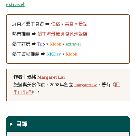
eztravel
屏東／墾丁食遊 ➡
住宿
。
美食
。
景點
熱門推薦 ➡
墾丁海景無邊際泳池飯店
墾丁訂房 ➡
Trip
。
Klook
。
eztravel
墾丁遊程推薦 ➡
KKDay
。
Klook
作者｜瑪格
Margaret Lai
旅遊與美食作家，2008年創立
margaret.tw
，著有《
阿
里山出杯
》。
目錄