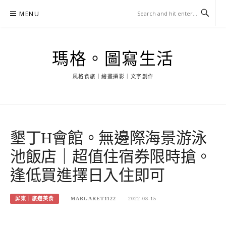
Skip
MENU
to
content
瑪格。圖寫生活
風格食旅｜繪畫攝影｜文字創作
墾丁H會館。無邊際海景游泳
池飯店｜超值住宿券限時搶。
逢低買進擇日入住即可
屏東｜旅遊美食
MARGARET1122
2022-08-15