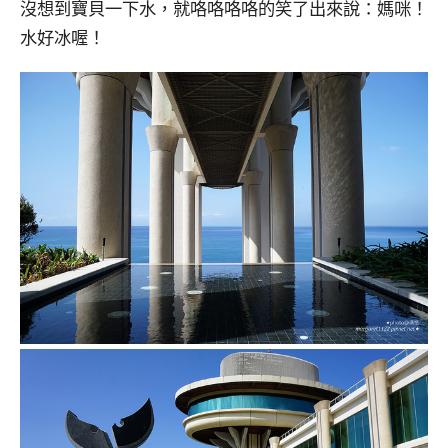
沒想到寶貝一下水，就咯咯咯咯的笑了出來說：媽咪！
水好冰喔！