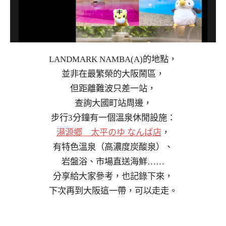
LANDMARK NAMBA(A)的地點，
並非在最繁榮的大阪鬧區，
但距離難波只差一站，
查詢大國町站周邊，
步行3分鐘有一個溫泉休閒設施：
湯源郷 太平のゆ なんば店
，
有特色溫泉（高濃度炭酸泉）、
岩盤浴、市場直送海鮮……
分享給大家參考，也記錄下來，
下次再到大阪這一帶，可以走走。