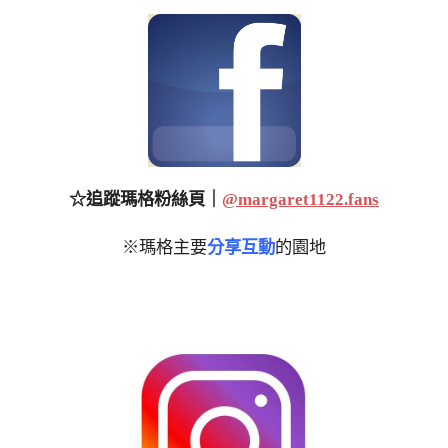
☆追蹤瑪格粉絲頁｜
@margaret1122.fans
※瑪格主要
分享互動
的園地