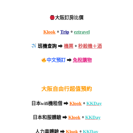
大阪訂房比價
Klook
。
Trip
。
eztravel
班機查詢
➡
機票
。
秒殺機＋酒
中文預訂
➡
免稅購物
大阪自由行超值預約
日本wifi機租借 ➡
Klook
。
KKDay
日本和服體驗 ➡
Klook
。
KKDay
人力車體驗 ➡
Klook
。
KKDay