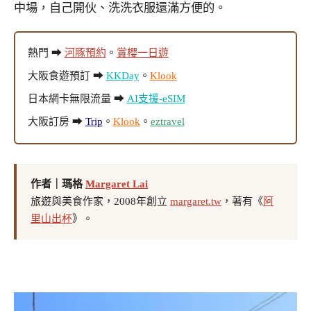
中場，自己開伙、洗洗衣服還滿方便的。
熱門 ➡
河豚預約
。
賞櫻一日遊
大阪食遊預訂 ➡
KKDay
。
Klook
日本網卡無限流量 ➡
AI支援-eSIM
大阪訂房 ➡
Trip
。
Klook
。
eztravel
作者｜瑪格
Margaret Lai
旅遊與美食作家，2008年創立
margaret.tw
，著有《
阿
里山出杯
》。