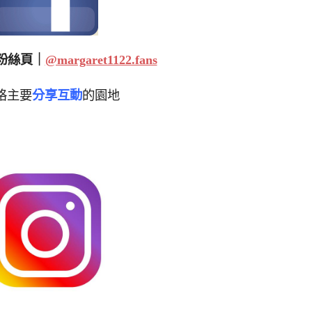
粉絲頁｜
@margaret1122.fans
格主要
分享互動
的園地