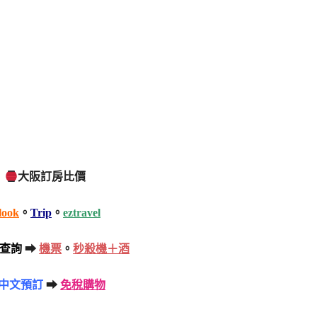
大阪訂房比價
look
。
Trip
。
eztravel
查詢
➡
機票
。
秒殺機＋酒
中文預訂
➡
免稅購物