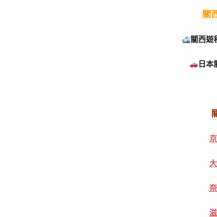
關
關西遊
日本
京
大
奈
滋