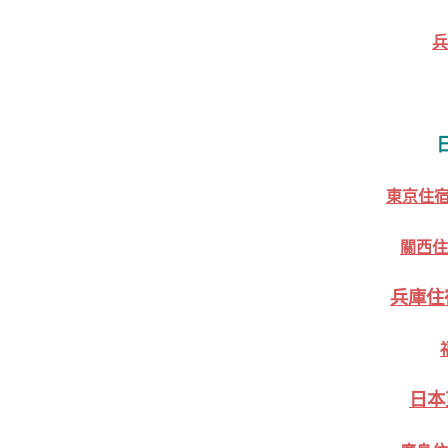
兵
東京住
關西住
兵庫住
日本