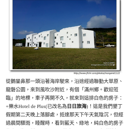
從鵝鑾鼻那一頭沿著海岸駛來，沿途經過聯勤大草原、
龍磐公園，來到風吹沙附近，有個「滿州鄉。歡迎蒞
臨」的地標，車子再開不久，就來到這排白色的房子：
+樂水Hotel de Plus(已改名為
日日旅海
)！這是我們墾丁
假期第二天晚上落腳處，抵達那天下午天氣陰沉，但經
過晨間驟雨，睡醒時，看到藍天、綠地，純白色的房子