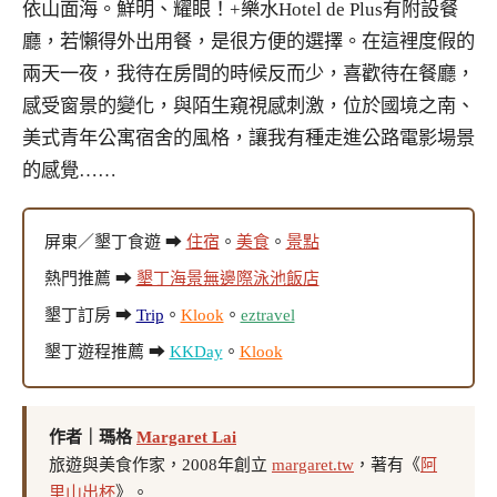
依山面海。鮮明、耀眼！+樂水Hotel de Plus有附設餐
廳，若懶得外出用餐，是很方便的選擇。在這裡度假的
兩天一夜，我待在房間的時候反而少，喜歡待在餐廳，
感受窗景的變化，與陌生窺視感刺激，位於國境之南、
美式青年公寓宿舍的風格，讓我有種走進公路電影場景
的感覺……
屏東／墾丁食遊 ➡
住宿
。
美食
。
景點
熱門推薦 ➡
墾丁海景無邊際泳池飯店
墾丁訂房 ➡
Trip
。
Klook
。
eztravel
墾丁遊程推薦 ➡
KKDay
。
Klook
作者｜瑪格
Margaret Lai
旅遊與美食作家，2008年創立
margaret.tw
，著有《
阿
里山出杯
》。