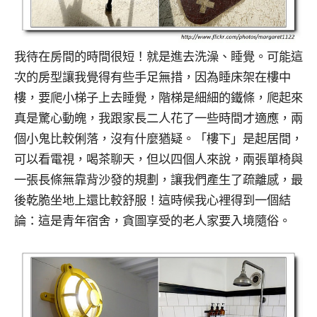
我待在房間的時間很短！就是進去洗澡、睡覺。可能這
次的房型讓我覺得有些手足無措，因為睡床架在樓中
樓，要爬小梯子上去睡覺，階梯是細細的鐵條，爬起來
真是驚心動魄，我跟家長二人花了一些時間才適應，兩
個小鬼比較俐落，沒有什麼猶疑。「樓下」是起居間，
可以看電視，喝茶聊天，但以四個人來說，兩張單椅與
一張長條無靠背沙發的規劃，讓我們產生了疏離感，最
後乾脆坐地上還比較舒服！這時候我心裡得到一個結
論：這是青年宿舍，貪圖享受的老人家要入境隨俗。