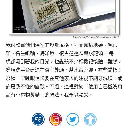
我很欣賞他們浴室的設計風格，裡面無論地磚、毛巾
架、衛生紙軸、海洋燈、復古蓮蓬頭與水龍頭….每一
樣都吸引著我的目光，也謀殺不少相機記憶體。雖然，
發現洗手台建造在浴室外頭、茶水台旁邊，有些錯愕！
那種一早睡眼惺忪要在其他家人的注視下刷牙洗臉，或
許是我不懂的幽默。不過，這裡對於「使用自己盥洗用
品有小禮物獎勵」的想法，我予以喝采。