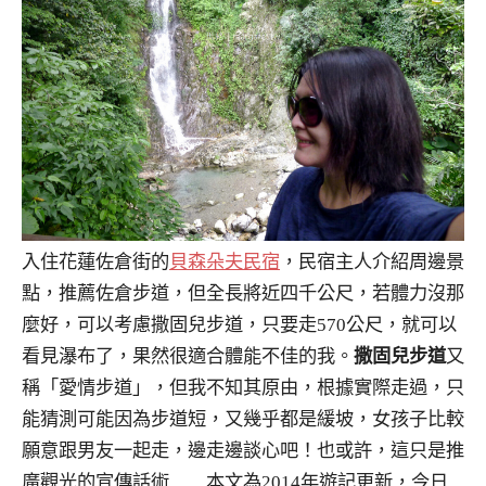
入住花蓮佐倉街的
貝森朵夫民宿
，民宿主人介紹周邊景
點，推薦佐倉步道，但全長將近四千公尺，若體力沒那
麼好，可以考慮撒固兒步道，只要走570公尺，就可以
看見瀑布了，果然很適合體能不佳的我。
撒固兒步道
又
稱「愛情步道」，但我不知其原由，根據實際走過，只
能猜測可能因為步道短，又幾乎都是緩坡，女孩子比較
願意跟男友一起走，邊走邊談心吧！也或許，這只是推
廣觀光的宣傳話術……本文為2014年遊記更新，今日