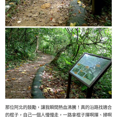
那位阿北的鼓勵，讓我瞬間熱血沸騰！真的沿路找適合
的棍子，自己一個人慢慢走，一路拿棍子揮啊揮、掃啊