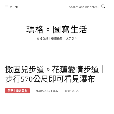
Skip
MENU
to
content
瑪格。圖寫生活
風格食旅｜繪畫攝影｜文字創作
撒固兒步道。花蓮愛情步道｜
步行570公尺即可看見瀑布
花蓮｜旅遊美食
MARGARET1122
2020-06-06