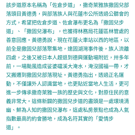
該步道原本名稱為「佐倉步道」，撒奇萊雅族撒固兒部
落頭目黃德勇，與部落族人與花蓮市公所透過公聽會的
方式，希望把佐倉步道、佐倉瀑布更名為「撒固兒步
道」、「撒固兒瀑布」，也獲得林務局花蓮區林管處的
善意回應。黃德勇說，現在花蓮火車站以西的地區，以
前全是撒固兒部落聚集地，達固湖灣事件後，族人流離
四處，之後又被日本人趕退到德興運動場附近，卅多年
前，一場颱風造成娑婆礑溪大淹水，淹沒國福一帶，才
又搬遷到撒固兒部落現址。黃德勇指出，透過正名運
動，不僅讓外人認識當地，也更貼近當地人生活，更可
進一步傳承撒奇萊雅一族的歷史與文化，對原住民的意
義非常大。這條新闢的撒固兒步道的盡頭是一處環境清
幽、鮮為人知的撒固兒瀑布，這處私房景點也成為人氣
指數最高的約會勝地，成為名符其實的「愛情步
道」。