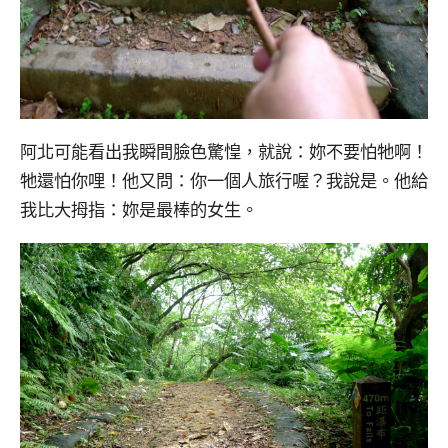
阿北可能看出我瞬間臉色驚惶，就說：妳不要怕牠啊！
牠還怕你哩！他又問：你一個人旅行喔？我說是。他給
我比大拇指：妳是最棒的女生。