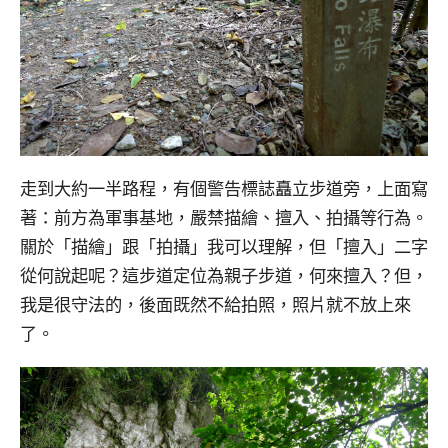
走到大約一半路程，有個警告標誌矗立步道旁，上面寫
著：前方為軍事基地，嚴禁描繪、擅入、拍攝等行為。
關於「描繪」跟「拍攝」我可以理解，但「擅入」二字
從何說起呢？這步道定位為親子步道，何來擅入？但，
我是很守法的，後面既然不給拍照，照片就不放上來
了。