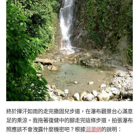
終於揮汗如雨的走完撒固兒步道，在瀑布觀景台心滿意
足的乘涼。我拖著復健中的腳走完這條步道，拍張瀑布
照應該不會洩露什麼機密吧？根據
洄瀾網
的說明：