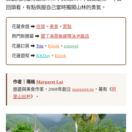
回頭看，有點佩服自己當時獨闖山林的勇氣。
花蓮食遊 ➡
住宿
。
美食
。
景點
熱門新開幕 ➡
墾丁海景無邊際泳池飯店
花蓮訂房 ➡
Trip
。
Klook
。
eztravel
花蓮遊程 ➡
KKDay
。
Klook
作者｜瑪格
Margaret Lai
旅遊與美食作家，2008年創立
margaret.tw
，著有《
阿
里山出杯
》。