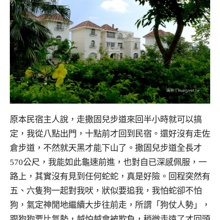
原本民宿主人說，走撒固兒步道來回半小時就可以搞
定，我從八點出門，十點前才回到民宿。還好沒有走佐
倉步道，不然就天黑才能下山了。撒固兒步道全長才
570公尺，我能如此龜速前進，也對自已深感佩服，一
路上，其實沒有見到任何蛇蛇，真是好險。回程突然有
五、六隻狗一起對我吠，狀似要追我，我怕蛇卻不怕
狗，氣定神閒地繼續大步往前走，所謂「狗仗人勢」，
跟狗狗要比氣勢，越怕越會被欺負，稍微走遠了才回頭