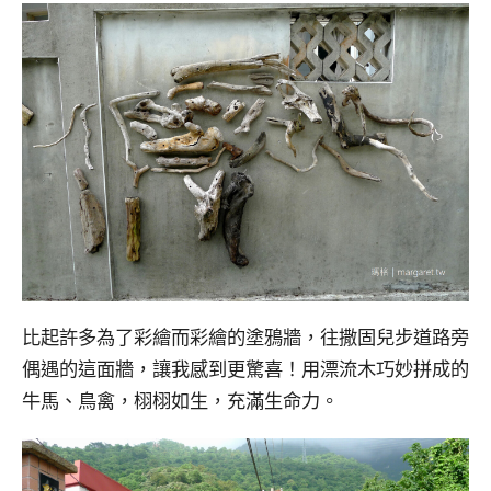
比起許多為了彩繪而彩繪的塗鴉牆，往撒固兒步道路旁
偶遇的這面牆，讓我感到更驚喜！用漂流木巧妙拼成的
牛馬、鳥禽，栩栩如生，充滿生命力。