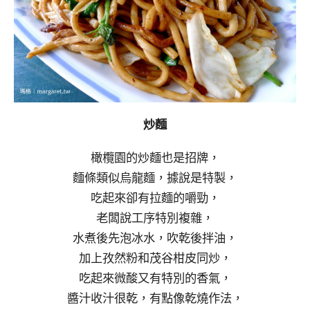
炒麵
橄欖園的炒麵也是招牌，
麵條類似烏龍麵，據說是特製，
吃起來卻有拉麵的嚼勁，
老闆說工序特別複雜，
水煮後先泡冰水，吹乾後拌油，
加上孜然粉和茂谷柑皮同炒，
吃起來微酸又有特別的香氣，
醬汁收汁很乾，有點像乾燒作法，