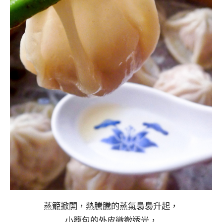
蒸籠掀開，熱騰騰的蒸氣裊裊升起，
小籠包的外皮微微透光，