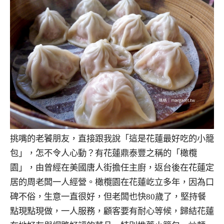
挑嘴的老饕朋友，直接跟我說「這是花蓮最好吃的小籠
包」，怎不令人心動？有花蓮鼎泰豐之稱的「橄欖
園」，由曾經在美國唐人街擔任主廚，返台後在花蓮定
居的周老闆一人經營。橄欖園在花蓮屹立多年，因為口
碑不俗，生意一直很好，但老闆也快80歲了，堅持餐
點現點現做，一人服務，顧客要有耐心等候，歸結花蓮