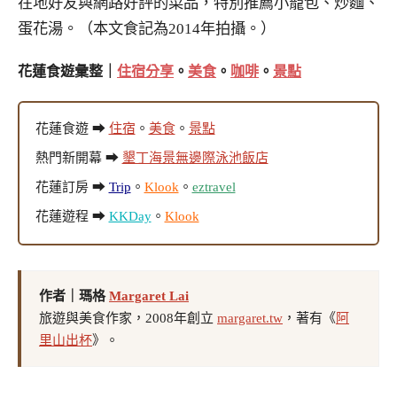
在地好友與網路好評的菜品，特別推薦小籠包、炒麵、
蛋花湯。（本文食記為2014年拍攝。）
花蓮食遊彙整｜
住宿分享
。
美食
。
咖啡
。
景點
花蓮食遊 ➡
住宿
。
美食
。
景點
熱門新開幕 ➡
墾丁海景無邊際泳池飯店
花蓮訂房 ➡
Trip
。
Klook
。
eztravel
花蓮遊程 ➡
KKDay
。
Klook
作者｜瑪格
Margaret Lai
旅遊與美食作家，2008年創立
margaret.tw
，著有《
阿
里山出杯
》。