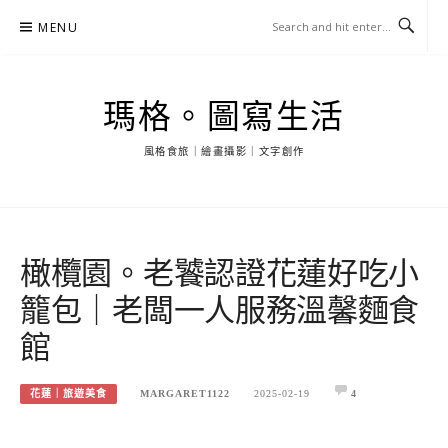
Skip
MENU
to
content
瑪格。圖寫生活
風格食旅｜繪畫攝影｜文字創作
橄欖園。老饕認證花蓮好吃小
籠包｜老闆一人服務溫馨麵食
館
花蓮｜旅遊美食
MARGARET1122
2025-02-19
4