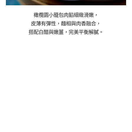
橄欖園小籠包肉餡細緻滑嫩，
皮薄有彈性，麵相與肉香融合，
搭配白醋與嫩薑，完美平衡解膩。