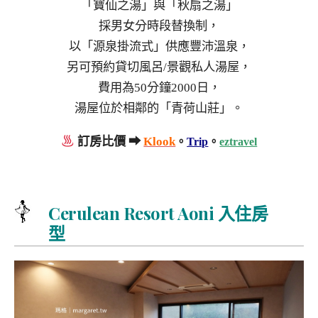
「寶仙之湯」與「秋扇之湯」
採男女分時段替換制，
以「源泉掛流式」供應豐沛溫泉，
另可預約貸切風呂/景觀私人湯屋，
費用為50分鐘2000日，
湯屋位於相鄰的「青荷山莊」。
訂房比價 ➡
Klook
。
Trip
。
eztravel
Cerulean Resort Aoni 入住房
型