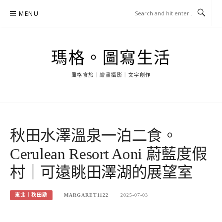
Skip
MENU
to
content
瑪格。圖寫生活
風格食旅｜繪畫攝影｜文字創作
秋田水澤溫泉一泊二食。
Cerulean Resort Aoni 蔚藍度假
村｜可遠眺田澤湖的展望室
東北｜秋田縣
MARGARET1122
2025-07-03