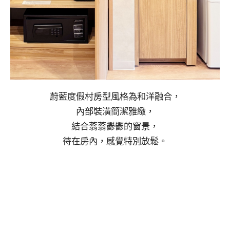
蔚藍度假村房型風格為和洋融合，
內部裝潢簡潔雅緻，
結合蓊蓊鬱鬱的窗景，
待在房內，感覺特別放鬆。