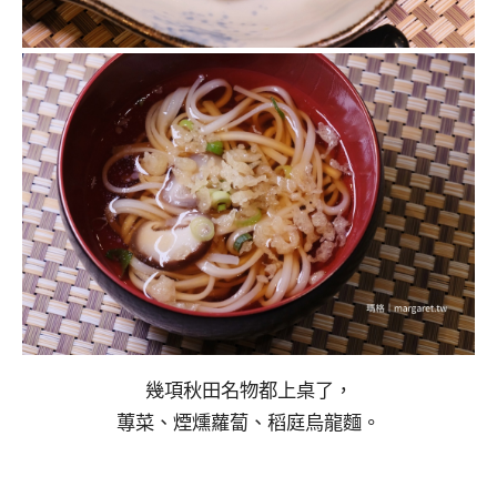
幾項秋田名物都上桌了，
蓴菜、煙燻蘿蔔、稻庭烏龍麵。