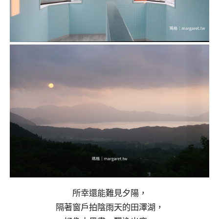
所幸還能難見夕陽，
隔著窗戶拍陰雨天的田澤湖，