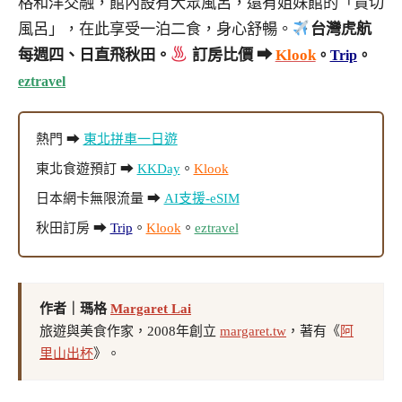
格和洋交融，館內設有大眾風呂，還有姐妹館的「貸切
風呂」，在此享受一泊二食，身心舒暢。
台灣虎航
每週四、日直飛秋田。
訂房比價 ➡
Klook
。
Trip
。
eztravel
熱門 ➡
東北拼車一日遊
東北食遊預訂 ➡
KKDay
。
Klook
日本網卡無限流量 ➡
AI支援-eSIM
秋田訂房 ➡
Trip
。
Klook
。
eztravel
作者｜瑪格
Margaret Lai
旅遊與美食作家，2008年創立
margaret.tw
，著有《
阿
里山出杯
》。