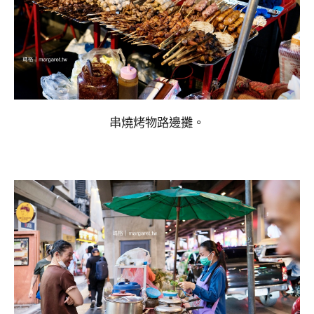
串燒烤物路邊攤。