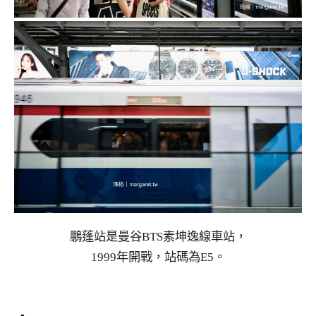
鵬蓬站是曼谷BTS素坤逸線車站，
1999年開戰，站碼為E5。