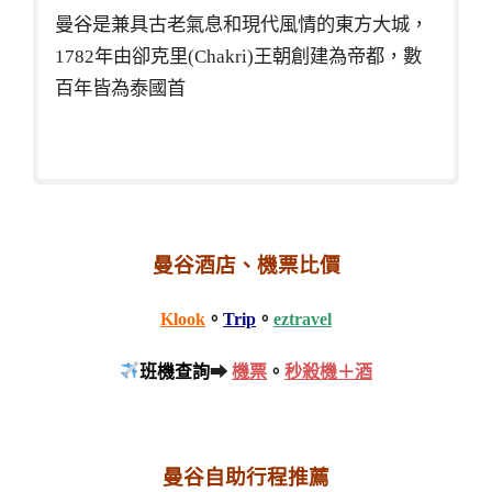
曼谷是兼具古老氣息和現代風情的東方大城，
1782年由卻克里(Chakri)王朝創建為帝都，數
百年皆為泰國首
曼谷酒店、機票比價
Klook
。
Trip
。
eztravel
班機查詢
➡
機票
。
秒殺機＋酒
曼谷自助行程推薦