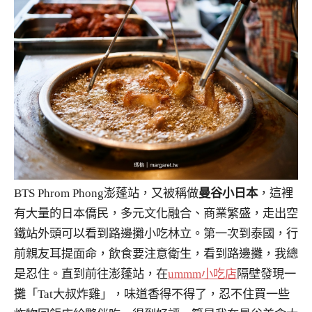
BTS Phrom Phong澎蓬站，又被稱做
曼谷小日本
，這裡
有大量的日本僑民，多元文化融合、商業繁盛，走出空
鐵站外頭可以看到路邊攤小吃林立。第一次到泰國，行
前親友耳提面命，飲食要注意衛生，看到路邊攤，我總
是忍住。直到前往澎蓬站，在
ummm小吃店
隔壁發現一
攤「Tat大叔炸雞」，味道香得不得了，忍不住買一些