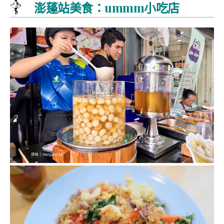
澎蓬站美食：ummm小吃店