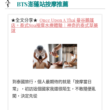
BTS澎蓬站按摩推薦
★全文分享★
Once Upon A Thai 曼谷鵬蓬
店。泰式Spa按摩水療體驗｜神奇的泰式草藥
球
到泰國旅行，個人最期待的就是「按摩當日
常」，初訪這個國家我還很陌生，不敢隨便亂
闖，決定先從