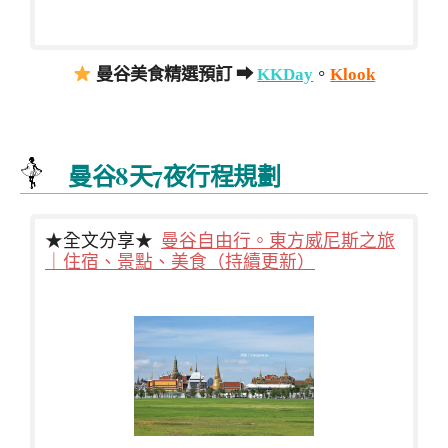
曼谷美食精選預訂 ➡
KKDay
。
Klook
曼谷8天7夜行程規劃
★全文分享★
曼谷自由行。東方威尼斯之旅
｜住宿、景點、美食（持續更新）