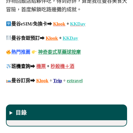
炸物回飯店給夥伴吃，得到好評，算是我在曼谷美食大
冒險，首度解鎖吃路邊攤的成就。
曼谷eSIM/免換卡➡
Klook
。
KKDay
曼谷食遊預訂➡
Klook
。
KKDay
熱門推薦
神奇泰式草藥球按摩
班機查詢
➡
機票
。
秒殺機＋酒
曼谷訂房➡
Klook
。
Trip
。
eztravel
目錄