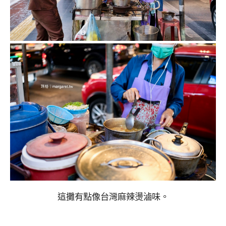
這攤有點像台灣麻辣燙滷味。