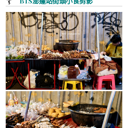
BTS澎蓬站街頭小食剪影