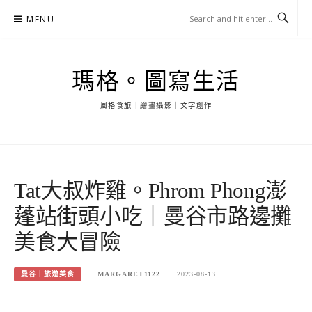
Skip
MENU
to
content
瑪格。圖寫生活
風格食旅｜繪畫攝影｜文字創作
Tat大叔炸雞。Phrom Phong澎
蓬站街頭小吃｜曼谷市路邊攤
美食大冒險
曼谷｜旅遊美食
MARGARET1122
2023-08-13