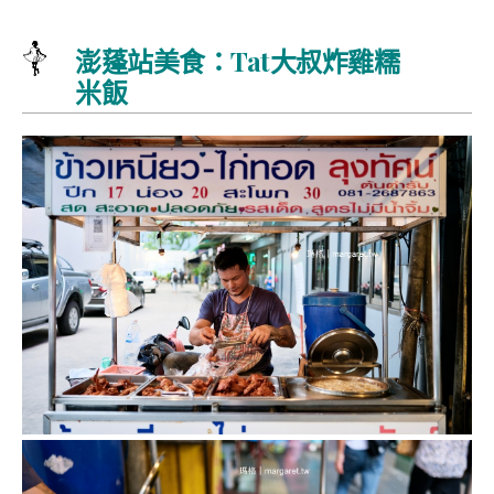
澎蓬站美食：Tat大叔炸雞糯
米飯