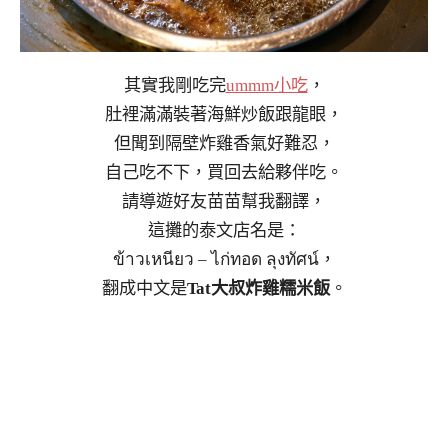
其實我剛吃完
ummm小吃
，
肚裡滿滿裝著海鮮炒飯跟龍眼，
但聞到隔壁炸雞香氣好難忍，
自己吃不下，買回去給夥伴吃。
請導遊好友苗苗幫我翻譯，
這攤的泰文店名是：
ข้าวเหนียว – ไก่ทอด ลุงทัศน์，
翻成中文是
Tat大叔炸雞糯米飯
。