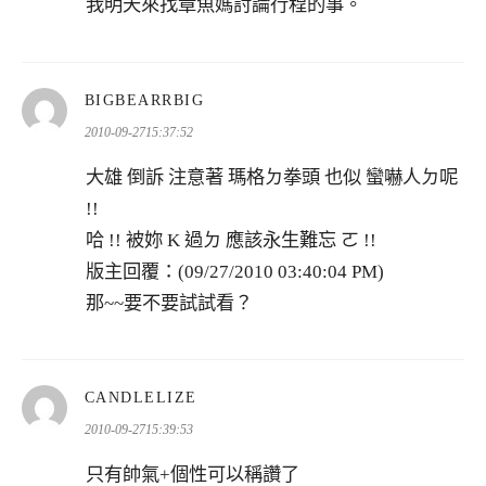
我明天來找章魚媽討論行程的事。
表
BIGBEARRBIG
示:
2010-09-2715:37:52
大雄 倒訴 注意著 瑪格ㄉ拳頭 也似 蠻嚇人ㄉ呢
!!
哈 !! 被妳 K 過ㄉ 應該永生難忘 ㄛ !!
版主回覆：(09/27/2010 03:40:04 PM)
那~~要不要試試看？
表
CANDLELIZE
示:
2010-09-2715:39:53
只有帥氣+個性可以稱讚了