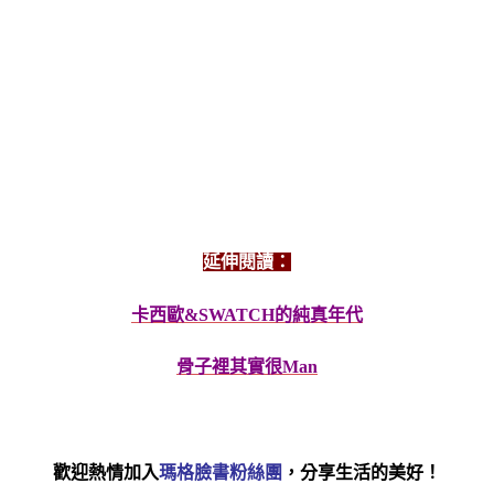
延伸閱讀：
卡西歐&SWATCH的純真年代
骨子裡其實很Man
歡迎熱情加入
瑪格臉書粉絲團
，分享生活的美好！