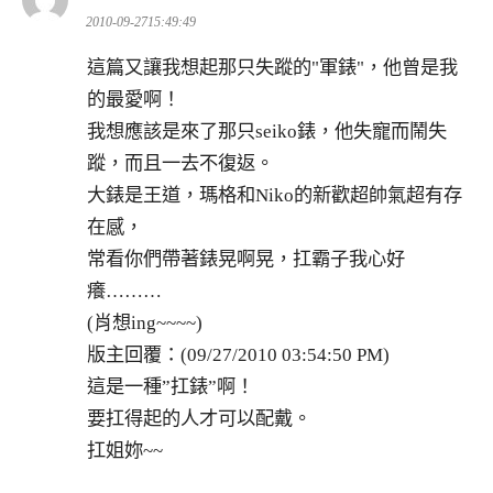
示:
2010-09-2715:49:49
這篇又讓我想起那只失蹤的"軍錶"，他曾是我
的最愛啊！
我想應該是來了那只seiko錶，他失寵而鬧失
蹤，而且一去不復返。
大錶是王道，瑪格和Niko的新歡超帥氣超有存
在感，
常看你們帶著錶晃啊晃，扛霸子我心好
癢………
(肖想ing~~~~)
版主回覆：(09/27/2010 03:54:50 PM)
這是一種”扛錶”啊！
要扛得起的人才可以配戴。
扛姐妳~~