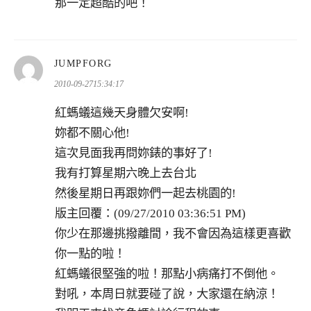
那一定超酷的吧！
表
JUMPFORG
示:
2010-09-2715:34:17
紅螞蟻這幾天身體欠安啊!
妳都不關心他!
這次見面我再問妳錶的事好了!
我有打算星期六晚上去台北
然後星期日再跟妳們一起去桃園的!
版主回覆：(09/27/2010 03:36:51 PM)
你少在那邊挑撥離間，我不會因為這樣更喜歡
你一點的啦！
紅螞蟻很堅強的啦！那點小病痛打不倒他。
對吼，本周日就要碰了說，大家還在納涼！