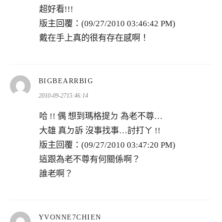
超好看!!!
版主回覆：(09/27/2010 03:46:42 PM)
戴在手上真的很有存在感啊！
表
BIGBEARRBIG
示:
2010-09-2715:46:14
哈 !! 偶 想到瑪格提ㄉ 為老不尊…
大雄 真ㄉ訴 沒事找事…討打ㄚ !!
版主回覆：(09/27/2010 03:47:20 PM)
這跟為老不尊有何關係啊？
誰老啊？
表
YVONNE7CHIEN