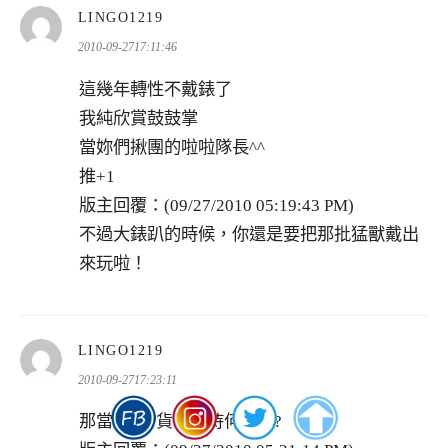
表
LINGO1219
示:
2010-09-2717:11:46
這幾年轉性不戴錶了
我純欣賞鼓鼓掌
當妳們揪團的啦啦隊長^^
推+1
版主回覆：(09/27/2010 05:19:43 PM)
不過大錶趴的時候，你還是要把那批猛獸戴出
來玩啦！
表
LINGO1219
示:
2010-09-2717:23:11
那當然~好貨不現待何時???