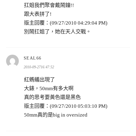
扛姐我們聚會戴鬧鐘!!
跟大表拼了!
版主回覆：(09/27/2010 04:29:04 PM)
別鬧扛姐了，她在天人交戰。
表
SEAL66
示:
2010-09-2716:47:52
紅螞蟻出現了
大錶，50mm有多大啊
真的思考要黃色還是黑色
版主回覆：(09/27/2010 05:03:10 PM)
50mm真的是big in oversized