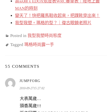
高以翔 x EDOX依度表WRC賽車表｜陸地上最
MAN的時刻
變天了！快把羅馬鞋收起來，把踝靴穿出來！
我型我塑。瑪格的型？｜復古眼鏡老照片
Posted in
我型我塑時尚態度
Tagged
瑪格時尚露一手
55 COMMENTS
表
JUMPFORG
示:
2010-09-2715:27:02
大表萬歲…
頭香萬歲!!!