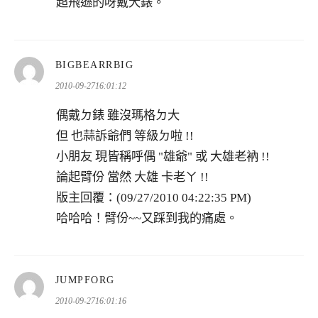
超飛遜的呀戴大錶。
表
BIGBEARRBIG
示:
2010-09-2716:01:12
偶戴ㄉ錶 雖沒瑪格ㄉ大
但 也蒜訴爺們 等級ㄉ啦 !!
小朋友 現皆稱呼偶 "雄爺" 或 大雄老衲 !!
論起臂份 當然 大雄 卡老ㄚ !!
版主回覆：(09/27/2010 04:22:35 PM)
哈哈哈！臂份~~又踩到我的痛處。
表
JUMPFORG
示:
2010-09-2716:01:16