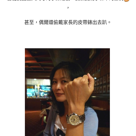
，
甚至，偶爾還偷戴家長的皮帶錶出去趴。