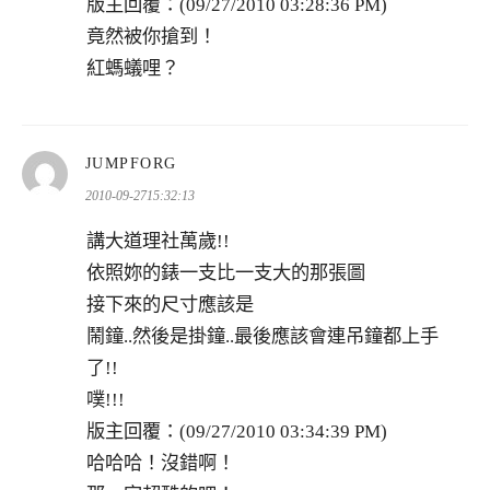
版主回覆：(09/27/2010 03:28:36 PM)
竟然被你搶到！
紅螞蟻哩？
表
JUMPFORG
示:
2010-09-2715:32:13
講大道理社萬歲!!
依照妳的錶一支比一支大的那張圖
接下來的尺寸應該是
鬧鐘..然後是掛鐘..最後應該會連吊鐘都上手
了!!
噗!!!
版主回覆：(09/27/2010 03:34:39 PM)
哈哈哈！沒錯啊！