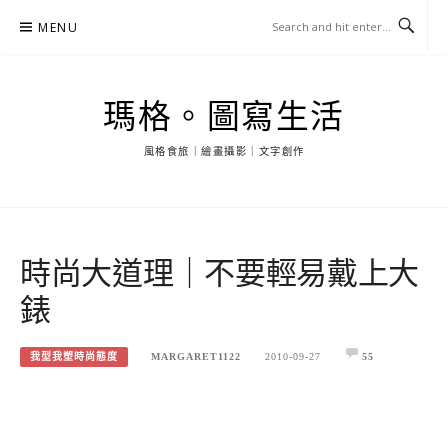
Skip
MENU
to
content
瑪格。圖寫生活
風格食旅｜繪畫攝影｜文字創作
時尚大道理｜不要輕易戴上大
錶
我型我塑時尚態度
MARGARET1122
2010-09-27
55