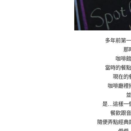
多年前第
那
咖啡
當時的餐
現在的
咖啡廳裡
是…這樣一
餐飲跟
隨便弄點經典