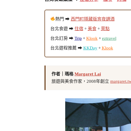
熱門 ➡
西門町隱藏版宵夜調酒
台北食遊 ➡
住宿
。
美食
。
景點
台北訂房 ➡
Trip
。
Klook
。
eztravel
台北遊程推薦 ➡
KKDay
。
Klook
作者｜瑪格
Margaret Lai
旅遊與美食作家，2008年創立
margaret.t