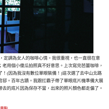
專欄，定調為女人的咖啡心情。我很重視，也一直很在意
；老用個小傻瓜拍照真不好意思。上次寫完芭蕾咖啡，
了！(因為我沒有數位單眼裝備！)這次選了去中山北路
官邸。百年古蹟。我跟扛霸子帶了單眼底片機準備大展
帶去的底片因為保存不當，出來的照片顏色都走偏了。
景點