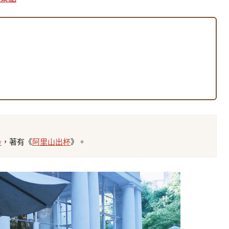
w
，著有《
阿里山出杯
》。