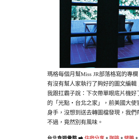
瑪格每個月幫Miss JR部落格寫的
有沒有幫人家執行了夠好的圖文編輯
我跟扛霸子說：下次帶單眼底片機好
的「光點‧台北之家」，前美國大使
身手，沒想到送去轉圖檔發現，我們
不過，竟然別有風味。
台北食遊彙整 ➡
住宿分享
。
咖啡
。
烤鴨
。