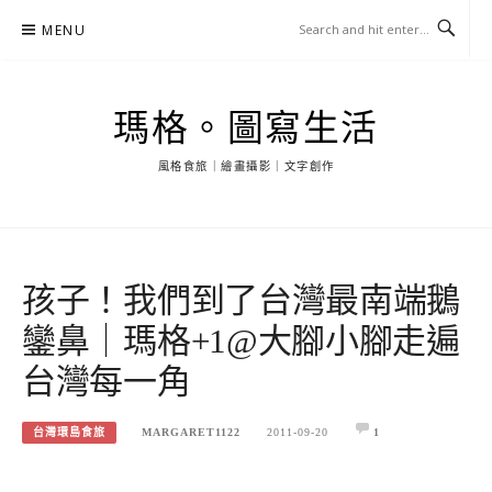
Skip
MENU
to
content
瑪格。圖寫生活
風格食旅｜繪畫攝影｜文字創作
孩子！我們到了台灣最南端鵝
鑾鼻｜瑪格+1@大腳小腳走遍
台灣每一角
台灣環島食旅
MARGARET1122
2011-09-20
1