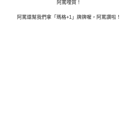
阿罵哩賀！
阿罵還幫我們拿「瑪格+1」牌牌喔，阿罵讚啦！