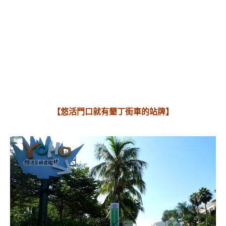
【悠活門口就有墾丁街車的站牌】