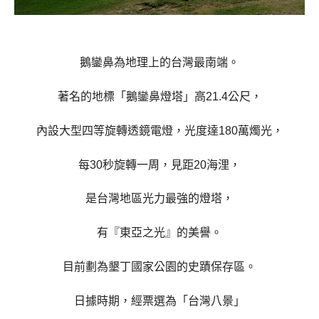
鵝鑾鼻為地理上的台灣最南端。
著名的地標「鵝鑾鼻燈塔」高
21.4
公尺，
內設大型四等旋轉透鏡電燈，光度達
180
萬燭光，
每
30
秒旋轉一周，見距
20
海浬，
是台灣地區光力最強的燈塔，
有『東亞之光』的美譽。
目前劃為墾丁國家公園的史蹟保存區。
日據時期，經票選為「台灣八景」