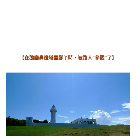
【在鵝鑾鼻燈塔畫腳丫時，被路人”參觀”了】