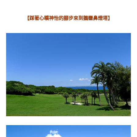
【踩著心曠神怡的腳步來到鵝鑾鼻燈塔】