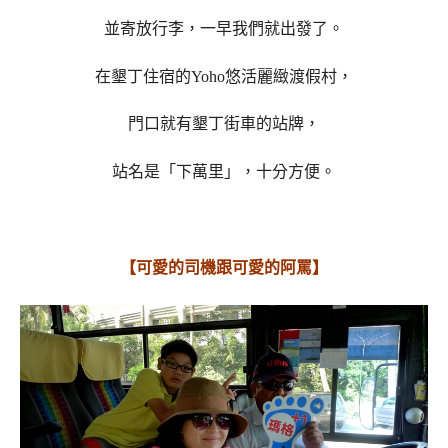
並寄放行李，一早我們就出發了。
在墾丁住宿的Yoho悠活麗緻渡假村，
門口就有墾丁街車的站牌，
站名是「下萬里」，十分方便。
【可愛的司機跟可愛的阿罵】