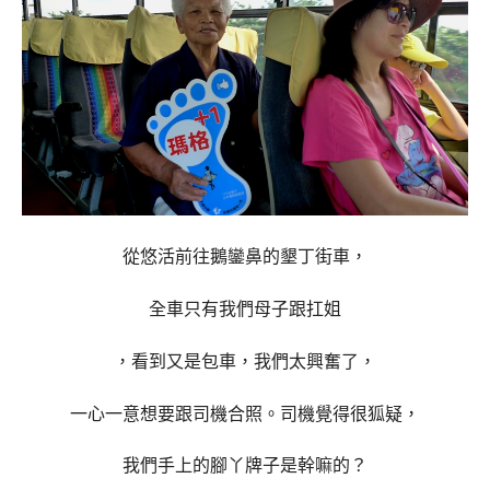
從悠活前往鵝鑾鼻的墾丁街車，
全車只有我們母子跟扛姐
，看到又是
包車，我們太興奮了，
一心一意想要跟司機合照。
司機覺得很狐疑，
我們手上的腳丫牌子是幹嘛的？