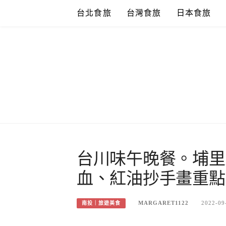
Skip
台北食旅
台灣食旅
日本食旅
to
content
台川味午晚餐。埔里
血、紅油抄手畫重點
MARGARET1122
2022-09
南投｜旅遊美食