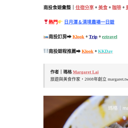
南投食遊彙整｜
住宿分享
。
美食
。
咖啡
。
熱門
日月潭＆清境農場一日遊
南投訂房➡
Klook
。
Trip
。
eztravel
南投遊程推薦➡
Klook
。
KKDay
作者｜瑪格
Margaret Lai
旅遊與美食作家，2008年創立 margaret.