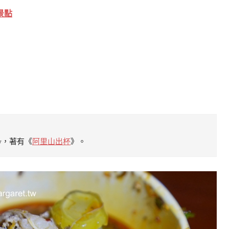
景點
tw，著有《
阿里山出杯
》。