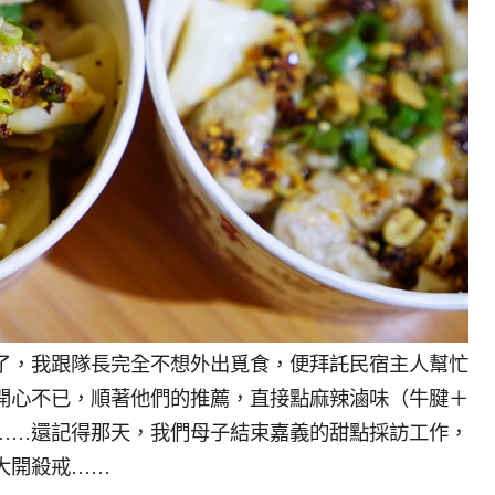
了，我跟隊長完全不想外出覓食，便拜託民宿主人幫忙
開心不已，順著他們的推薦，直接點麻辣滷味（牛腱＋
……還記得那天，我們母子結束嘉義的甜點採訪工作，
大開殺戒……