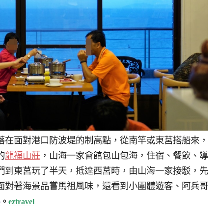
落在面對港口防波堤的制高點，從南竿或東莒搭船來，
的
龍福山莊
，山海一家會館包山包海，住宿、餐飲、導
們到東莒玩了半天，抵達西莒時，由山海一家接駁，先
面對著海景品嘗馬祖風味，還看到小團體遊客、阿兵哥
p
。
eztravel