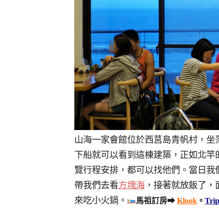
山海一家會館位於西莒島青帆村，坐
下船就可以看到這棟建築，正如北竿
覽行程安排，都可以找他們。當日我
帶我們去看
方塊海
，接著就放飯了，
來吃小火鍋。
馬祖訂房➡
Klook
。
Tri