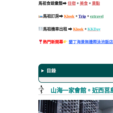
馬祖食遊彙整➡
住宿
。
美食
。
景點
馬祖訂房➡
Klook
。
Trip
。
eztravel
馬祖機車出租 ➡
Klook
。
KKDay
熱門新開幕
墾丁海景無邊際泳池飯
目錄
山海一家會館。近西莒