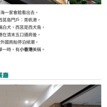
山海一家會館看出去，
西莒島門戶：青帆港，
稱白犬，西莒是西犬島，
港在清末五口通商後，
因外國商船停泊候潮，
華一時，有
小香港
美稱。
餐廳