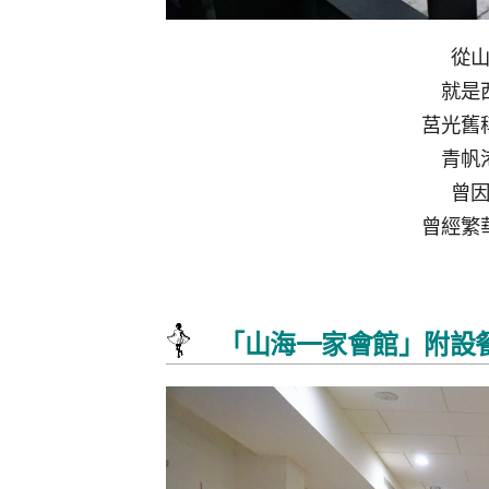
從
就是
莒光舊
青帆
曾
曾經繁
「山海一家會館」附設