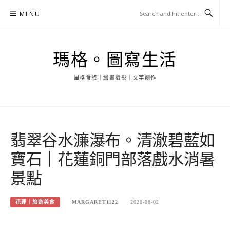
Skip
MENU
to
content
瑪格。圖寫生活
風格食旅｜繪畫攝影｜文字創作
翡翠谷水濂瀑布。清澈碧藍如
寶石｜花蓮銅門部落戲水消暑
景點
花蓮｜旅遊美食
MARGARET1122
2020-08-02