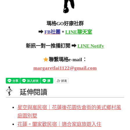
瑪格GO好康社群
➡
FB社團
。
LINE聊天室
新訊一對一推播訂閱 ➡
LINE Notify
聯繫瑪格e-mail：
margaretlai1122@gmail.com
延伸閱讀
星空與嵐民宿｜花蓮後花園佐倉街的美式鄉村風
庭園別墅
花蓮。闔家歡民宿｜適合家庭旅遊入住