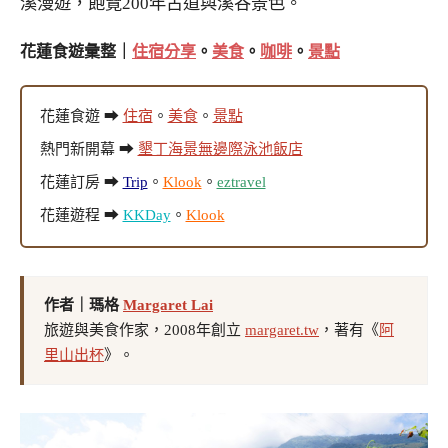
溪漫遊，飽覽200年古道與溪谷景色。
花蓮食遊彙整｜
住宿分享
。
美食
。
咖啡
。
景點
花蓮食遊 ➡
住宿
。
美食
。
景點
熱門新開幕 ➡
墾丁海景無邊際泳池飯店
花蓮訂房 ➡
Trip
。
Klook
。
eztravel
花蓮遊程 ➡
KKDay
。
Klook
作者｜瑪格
Margaret Lai
旅遊與美食作家，2008年創立
margaret.tw
，著有《
阿
里山出杯
》。