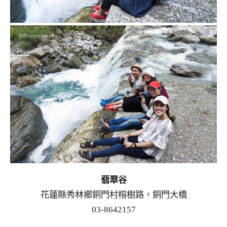
翡翠谷
花蓮縣秀林鄉銅門村榕樹路，銅門大橋
03-8642157