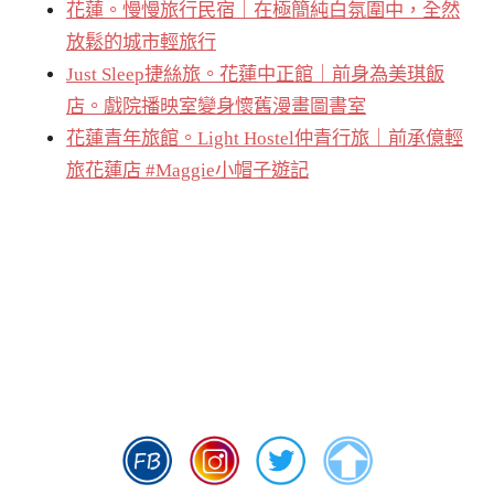
花蓮。慢慢旅行民宿｜在極簡純白氛圍中，全然
放鬆的城市輕旅行
Just Sleep捷絲旅。花蓮中正館｜前身為美琪飯
店。戲院播映室變身懷舊漫畫圖書室
花蓮青年旅館。Light Hostel仲青行旅｜前承億輕
旅花蓮店 #Maggie小帽子遊記