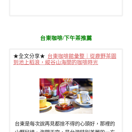
台東咖啡/下午茶推薦
★全文分享★
台東咖啡館彙整｜從鹿野茶園
到池上稻浪，縱谷山海間的咖啡時光
台東是每次說再見都捨不得的心頭好，那裡的