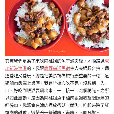
其實我們是為了來吃阿桃姐的魚干滷肉飯，才順路逛
成
功新港漁港
的，我跟
鹿野森活民宿
主人夫婦超合拍，通
通愛吃又愛玩，總是把美食視為旅行最重要的一環。這
碗滷肉飯端上桌時，我有些擔心吃不完，沒想到一入
口，好吃到眼淚要飆出來，一口接一口吃個精光。之所
以如此感動，是因為阿桃姐魚干滷肉飯讓我想起媽媽的
紅燒肉，我媽會在滷肉裡放香菇、魷魚，吃起來除了紅
燒肉的鹹香，還帶著一些鮮味、海味，不同凡響。