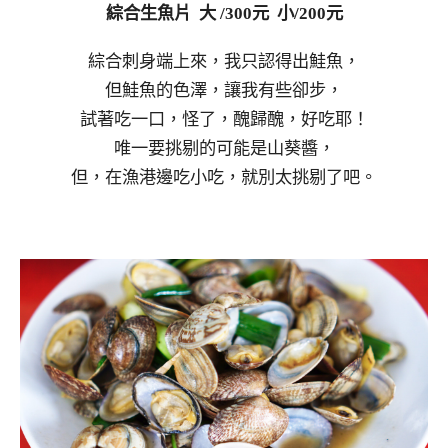
綜合生魚片 大 /300元 小/200元
綜合刺身端上來，我只認得出鮭魚，
但鮭魚的色澤，讓我有些卻步，
試著吃一口，怪了，醜歸醜，好吃耶！
唯一要挑剔的可能是山葵醬，
但，在漁港邊吃小吃，就別太挑剔了吧。