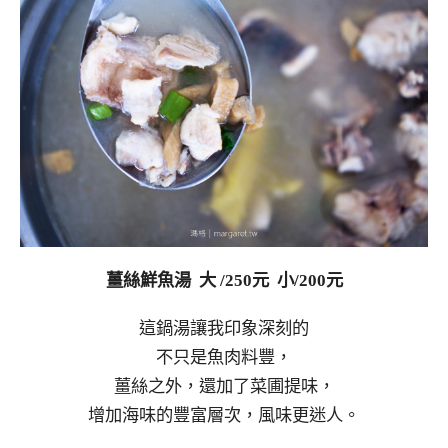
薑絲鮮魚湯 大 /250元 小/200元
這鍋湯讓我印象深刻的
不只是魚肉料豐，
薑絲之外，還加了菜圃提味，
增加海味的豐富層次，風味更迷人。