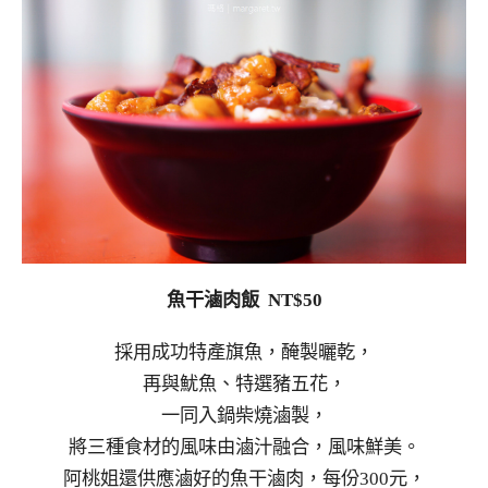
魚干滷肉飯 NT$50
採用成功特產旗魚，醃製曬乾，
再與魷魚、特選豬五花，
一同入鍋柴燒滷製，
將三種食材的風味由滷汁融合，風味鮮美。
阿桃姐還供應滷好的魚干滷肉，每份300元，