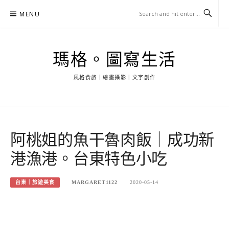
Skip
MENU
to
content
瑪格。圖寫生活
風格食旅｜繪畫攝影｜文字創作
阿桃姐的魚干魯肉飯｜成功新
港漁港。台東特色小吃
台東｜旅遊美食
MARGARET1122
2020-05-14