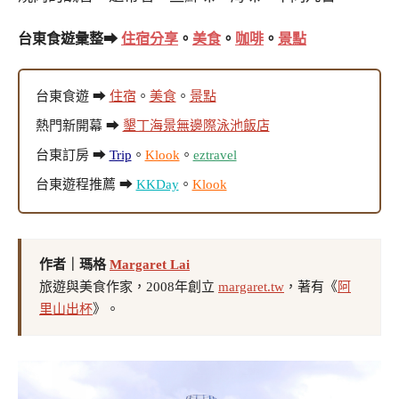
台東食遊彙整➡
住宿分享
。
美食
。
咖啡
。
景點
台東食遊 ➡
住宿
。
美食
。
景點
熱門新開幕 ➡
墾丁海景無邊際泳池飯店
台東訂房 ➡
Trip
。
Klook
。
eztravel
台東遊程推薦 ➡
KKDay
。
Klook
作者｜瑪格
Margaret Lai
旅遊與美食作家，2008年創立
margaret.tw
，著有《
阿
里山出杯
》。