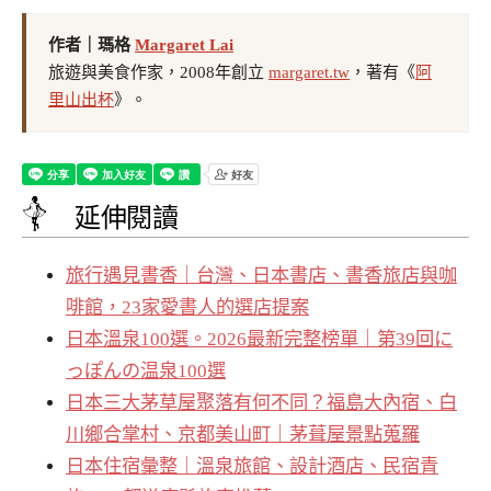
作者｜瑪格
Margaret Lai
旅遊與美食作家，2008年創立
margaret.tw
，著有《
阿
里山出杯
》。
延伸閱讀
旅行遇見書香｜台灣、日本書店、書香旅店與咖
啡館，23家愛書人的選店提案
日本溫泉100選。2026最新完整榜單｜第39回に
っぽんの温泉100選
日本三大茅草屋聚落有何不同？福島大內宿、白
川鄉合掌村、京都美山町｜茅葺屋景點蒐羅
日本住宿彙整｜溫泉旅館、設計酒店、民宿青