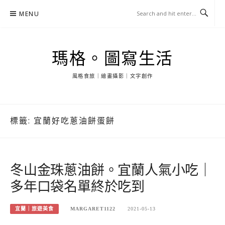
Skip
MENU
to
content
瑪格。圖寫生活
風格食旅｜繪畫攝影｜文字創作
標籤:
宜蘭好吃蔥油餅蛋餅
冬山金珠蔥油餅。宜蘭人氣小吃｜
多年口袋名單終於吃到
宜蘭｜旅遊美食
MARGARET1122
2021-05-13