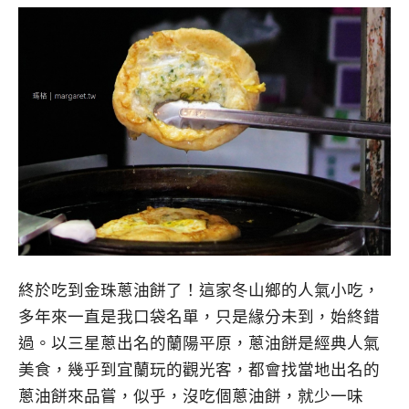
終於吃到金珠蔥油餅了！這家冬山鄉的人氣小吃，
多年來一直是我口袋名單，只是緣分未到，始終錯
過。以三星蔥出名的蘭陽平原，蔥油餅是經典人氣
美食，幾乎到宜蘭玩的觀光客，都會找當地出名的
蔥油餅來品嘗，似乎，沒吃個蔥油餅，就少一味