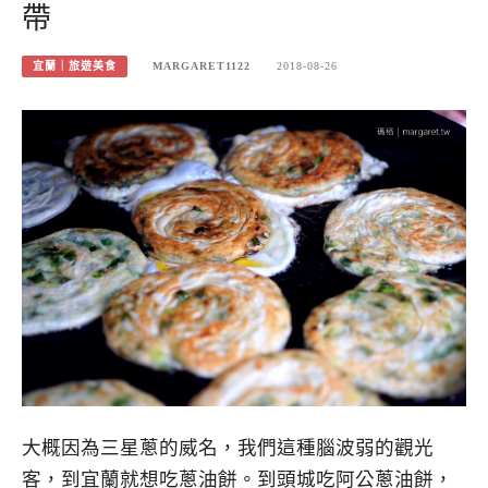
帶
宜蘭｜旅遊美食
MARGARET1122
2018-08-26
大概因為三星蔥的威名，我們這種腦波弱的觀光
客，到宜蘭就想吃蔥油餅。到頭城吃阿公蔥油餅，