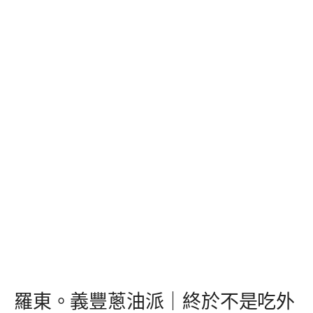
羅東。義豐蔥油派｜終於不是吃外