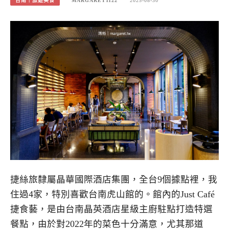
台南｜旅遊美食
MARGARET1122
2025-08-30
捷絲旅隸屬晶華國際酒店集團，全台9個據點裡，我
住過4家，特別喜歡台南虎山館的。館內的Just Café
捷食藝，是由台南晶英酒店星級主廚駐點打造特選
餐點，由於對2022年的菜色十分滿意，尤其那道