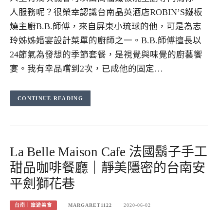
人服務呢？很榮幸認識台南晶英酒店ROBIN’S鐵板
燒主廚B.B.師傅，來自屏東小琉球的他，可是為志
玲姊姊婚宴設計菜單的廚師之一。B.B.師傅擅長以
24節氣為發想的季節套餐，是視覺與味覺的廚藝饗
宴。我有幸品嚐到2次，已成他的固定…
CONTINUE READING
La Belle Maison Cafe 法國鬍子手工
甜品咖啡餐廳｜靜美隱密的台南安
平劍獅花巷
台南｜旅遊美食
MARGARET1122
2020-06-02